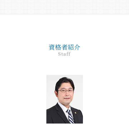
交通事故 対応
企業法務 問題点
刑事事件 民事事件 違い
任意整理 弁護士
調停 申立 家事事件
離婚 協議書
民事 トラブル 相談
弁護士 相続 前橋
交通事故 訴えられた
企業法務とは 弁護士
刑事事件 問題点
債務整理
家事事件 調停 審判
離婚 子なし
民事 金銭トラブル
高崎 家事
予防法務
巻き込まれる 刑事事件
債務
家事事件 調書
離婚 親権
民事調停 流れ
交通事故 弁護士 前橋
企業法務 目的
刑事事件 流れ
奨学金 個人再生
家事事件 調停前置主義
離婚 口約束 効力
民事 刑事 違い
高崎 刑事
企業法務 会社
刑事事件 本人訴訟
個人再生 弁護士
家事事件 取下げ書
民事 強い 弁護士
前橋 民事
退職勧奨 解雇 違い
刑事事件 時効
債務整理 デメリット
家事事件 不服申立て
資格者紹介
民事訴訟 流れ
前橋 離婚
企業法務 法律
刑事事件 流れ 期間
非訟事件 家事事件
Staff
民事 流れ
前橋 弁護士
予防法務 弁護士
刑事事件 流れ 示談
家事事件 調停
民事 犯罪
高崎 離婚
企業法務 顧問弁護士
刑事事件 罰金 払えない
家事事件 内容
民事 訴えられたら
前橋 企業法務
懲戒解雇 無断欠勤
刑事事件 裁判 流れ
家事事件 審判
民事調停 弁護士なし
高崎 企業法務
刑事事件 相談 窓口
家事事件 解決
高崎 相続
刑事事件 前 示談
家事事件 調停前置
高崎 民事
刑事事件 示談
裁判所 家事事件 手続
前橋 相続
刑事事件 申立
家事事件 調停 書式
前橋 刑事
刑事事件 種類
家事事件 即時抗告 流れ
前橋 家事
刑事事件 罪 種類
高崎 交通事故