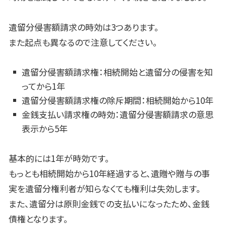
遺留分侵害額請求の時効は
3
つあります。
また起点も異なるので注意してください。
遺留分侵害額請求権：相続開始と遺留分の侵害を知
ってから
1
年
遺留分侵害額請求権の除斥期間：相続開始から
10
年
金銭支払い請求権の時効：遺留分侵害額請求の意思
表示から
5
年
基本的には
1
年が時効です。
もっとも相続開始から
10
年経過すると、遺贈や贈与の事
実を遺留分権利者が知らなくても権利は失効します。
また、遺留分は原則金銭での支払いになったため、金銭
債権となります。