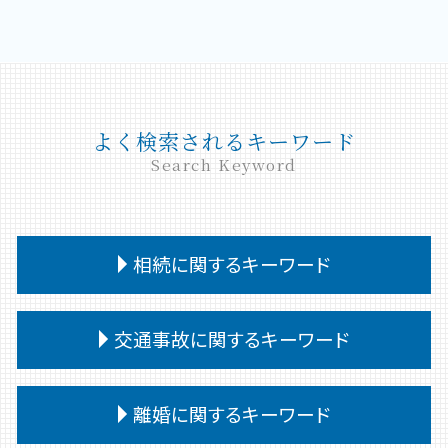
よく検索されるキーワード
Search Keyword
相続に関するキーワード
相続 問題
交通事故に関するキーワード
相続 受け取らない
相続 いつまで
交通事故 被害者
相続 遺言書 書き方
離婚に関するキーワード
交通事故 強い 弁護士
相続 あとから借金