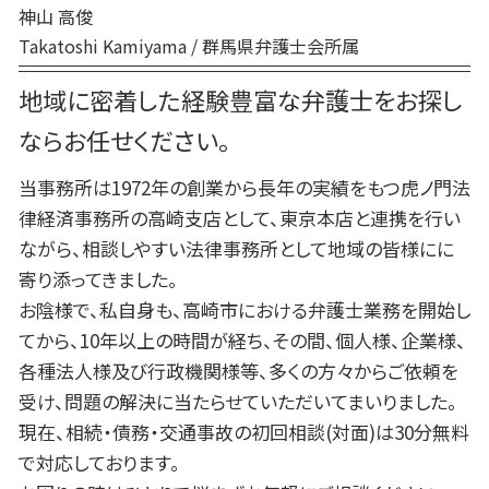
刑事事件 弁護士 費用
神山 高俊
前橋 債務
刑事事件 弁護士費用 払えない
Takatoshi Kamiyama / 群馬県弁護士会所属
弁護士 相続 高崎
前橋 交通事故
地域に密着した経験豊富な弁護士をお探し
高崎 弁護士
ならお任せください。
当事務所は1972年の創業から長年の実績をもつ虎ノ門法
律経済事務所の高崎支店として、東京本店と連携を行い
ながら、相談しやすい法律事務所として地域の皆様にに
寄り添ってきました。
お陰様で、私自身も、高崎市における弁護士業務を開始し
てから、10年以上の時間が経ち、その間、個人様、企業様、
各種法人様及び行政機関様等、多くの方々からご依頼を
受け、問題の解決に当たらせていただいてまいりました。
現在、相続・債務・交通事故の初回相談(対面)は30分無料
で対応しております。