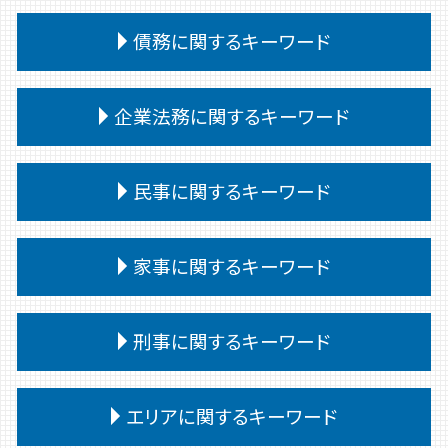
交通事故 むちうち 慰謝料
相続放棄 デメリット
離婚 種類
交通事故慰謝料 弁護士
債務に関するキーワード
相続 受け取り方
離婚 共有財産
交通事故 訴訟
相続 遺産分割協議書
親権 父親 勝ち取る
交通事故 過失割合 納得いかない
法定相続人 範囲
個人再生
離婚 慰謝料 浮気
企業法務に関するキーワード
交通事故 慰謝料 通院 6ヶ月
相続 遺言書がある場合
債務整理 ブラックリスト
離婚 裁判
交通事故 治療費 過失割合
相続 遺言なし
小規模個人再生 債務 額
離婚調停 流れ
交通事故 後遺障害認定 期間
顧問弁護士
相続 遺言 遺留分
任意整理 個人再生
民事に関するキーワード
離婚 公正証書
交通事故 過失割合 10対0
契約書 リーガルチェック
公正証書遺言 遺留分
債務整理後 影響
離婚 裁判 流れ
交通事故 相手 ごねる
企業法務 弁護士事務所
相続放棄手続き 生前
自己破産 期間
親権 決め方
民事 棄却
交通事故 通院 慰謝料
企業法務
家事に関するキーワード
相続人 連絡取れない
債務 義務
離婚裁判 期間
民事 訴えた側
交通事故 相手 無保険
企業法務 法律事務所
相続 遺言
任意整理 個人再生 違い
離婚 相手が拒否
民事調停 デメリット
交通事故 過失割合 自己負担
企業法務 予防法務
相続 遺留分
債務整理 弁護士
家事事件 費用
離婚調停
民事 起訴
刑事に関するキーワード
交通事故 代車費用 過失割合
企業法務 中小企業
相続 会ったこともない
任意整理
家事事件 判决
離婚 子供
民事訴訟 種類
交通事故 被害者 慰謝料
パワーハラスメント 定義
相続
債務 任意整理
家事事件 手続 流れ
離婚 公正証書 費用
民事調停
交通事故 慰謝料 通院日数
企業法務 重要性
刑事事件 無罪
相続 譲渡
自己破産 条件
家事事件 特別抗告
エリアに関するキーワード
離婚 文書 公正証書
民事 訴え方
交通事故 供述調書 食い違い
紛争対応 弁護士
刑事事件 弁護士
債務 任意整理とは
家事事件 流れ
離婚 教育費
民事 訴える方法