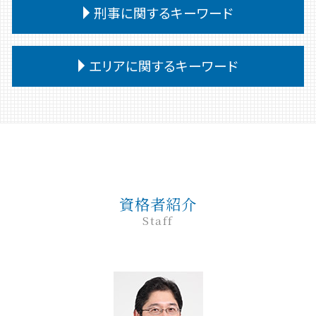
家事事件 調停前置
離婚 子供 苗字
民事訴訟 種類
刑事に関するキーワード
交通事故 過失割合 自己負担
企業法務 弁護士事務所
遺留分侵害額請求 時効
奨学金 個人再生
家事事件 調書
離婚裁判 期間
民事 訴える方法
交通事故慰謝料 弁護士
予防法務
相続 遺言なし
債務
家事事件 調停 書式
離婚 慰謝料 浮気
民事 棄却
交通事故 後遺障害認定 期間
企業法務 目的
刑事事件 前 示談
相続 遺言書がある場合
個人再生 弁護士
家事事件 内容
エリアに関するキーワード
離婚 子供
民事 起訴
交通事故 通院 慰謝料
企業法務 弁護士
刑事事件 種類
債務整理 ブラックリスト
家事事件 判决
離婚 公正証書 費用
民事 訴え方
交通事故 被害者
企業法務 顧問弁護士
刑事事件 時効
債務整理 弁護士
家事事件 調停 審判
離婚 弁護士
民事調停
高崎 刑事
交通事故 訴えられた
弁護士 企業法務 メリット
刑事事件 相談 窓口
債務整理
家事事件 とは
離婚 養育費 公正証書
民事訴訟 流れ
高崎 交通事故
企業法務 予防法務
刑事事件 流れ
任意整理 弁護士
裁判所 家事事件 手続
離婚 裁判
民事 金銭トラブル
高崎 企業法務
顧問弁護士
刑事事件 流れ 示談
債務整理後 影響
家事事件 取下げ書
離婚 裁判 流れ
民事 訴えた側
前橋 離婚
予防法務 弁護士
刑事事件 弁護士費用 払えない
個人再生
家事事件 調停前置主義
民事 流れ
前橋 弁護士
企業法務 役割 弁護士
刑事事件 弁護士 費用
債務 任意整理
家事事件 即時抗告 流れ
資格者紹介
民事 トラブル 相談
交通事故 弁護士 前橋
退職勧奨 解雇 違い
刑事事件 本人訴訟
家事事件 流れ
Staff
民事調停 弁護士なし
前橋 民事
企業法務 問題点
刑事事件 罪 種類
非訟事件 家事事件
民事 犯罪
高崎 離婚
企業法務 調査
刑事事件 問題点
家事事件 解決
民事調停 デメリット
高崎 弁護士
企業法務 法律事務所
刑事事件 罰金 払えない
家事事件 費用
民事 刑事 違い
高崎 家事
刑事事件 裁判 流れ
家事事件 審判
前橋 交通事故
巻き込まれる 刑事事件