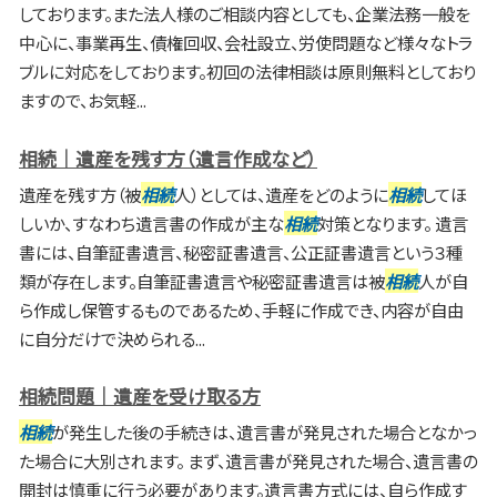
しております。また法人様のご相談内容としても、企業法務一般を
中心に、事業再生、債権回収、会社設立、労使問題など様々なトラ
ブルに対応をしております。初回の法律相談は原則無料としており
ますので、お気軽...
相続｜遺産を残す方（遺言作成など）
遺産を残す方（被
相続
人）としては、遺産をどのように
相続
してほ
しいか、すなわち遺言書の作成が主な
相続
対策となります。 遺言
書には、自筆証書遺言、秘密証書遺言、公正証書遺言という３種
類が存在します。自筆証書遺言や秘密証書遺言は被
相続
人が自
ら作成し保管するものであるため、手軽に作成でき、内容が自由
に自分だけで決められる...
相続問題｜遺産を受け取る方
相続
が発生した後の手続きは、遺言書が発見された場合となかっ
た場合に大別されます。 まず、遺言書が発見された場合、遺言書の
開封は慎重に行う必要があります。遺言書方式には、自ら作成す