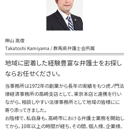
調停 申立 家事事件
高崎 債務
刑事事件 弁護士
家事事件 手続 流れ
弁護士 相続 高崎
刑事事件 無罪
家事事件 調停
前橋 相続
刑事事件 流れ 期間
家事事件 特別抗告
前橋 企業法務
刑事事件 申立
前橋 家事
刑事事件 示談
神山 高俊
高崎 相続
刑事事件 民事事件 違い
Takatoshi Kamiyama / 群馬県弁護士会所属
前橋 債務
弁護士 相続 前橋
地域に密着した経験豊富な弁護士をお探し
交通事故 弁護士 高崎
ならお任せください。
当事務所は1972年の創業から長年の実績をもつ虎ノ門法
律経済事務所の高崎支店として、東京本店と連携を行い
ながら、相談しやすい法律事務所として地域の皆様にに
寄り添ってきました。
お陰様で、私自身も、高崎市における弁護士業務を開始し
てから、10年以上の時間が経ち、その間、個人様、企業様、