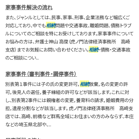
家事事件解決の流れ
また、ジャンルとしては、民事、家事、刑事、企業法務など幅広くご
対応しており、中でも
相続
問題や交通事故、離婚問題、債務トラブ
ルについてのご相談を特にお受けしております。家事事件について
お悩みの方は、弁護士神山 高俊（虎ノ門法律経済事務所 高崎
支店）までお気軽にお問い合わせください。
相続
・債務・交通事故
のご相談につい...
家事事件（審判事件・調停事件）
別表第１事件には子の氏の変更許可，
相続
放棄，名の変更の許
可，後見人の選任，養子縁組の許可などが該当します。これに対
し、別表第2事件には親権者の変更，養育料の請求，婚姻費用の分
担，遺産分割などが該当します。 虎ノ門法律経済事務所 高崎支
店では、高崎、前橋など群馬全域にお住まいの方のみならず、本庄
などの埼玉県北部や、...