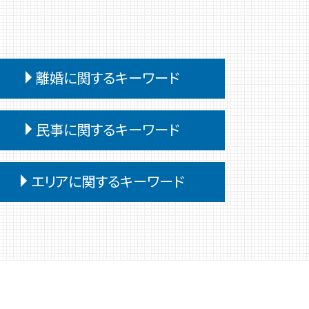
離婚に関するキーワード
離婚 裁判 流れ
民事に関するキーワード
離婚調停 弁護士
離婚 不動産
民事訴訟 種類
離婚調停
エリアに関するキーワード
民事 訴えられたら
離婚 弁護士
民事訴訟 流れ
離婚 子供
高崎 債務
民事 強い 弁護士
離婚 親権
前橋 弁護士
民事 流れ
離婚 子なし
高崎 離婚
民事調停 流れ
離婚 教育費
交通事故 弁護士 高崎
民事 棄却
離婚 公正証書 費用
高崎 弁護士
民事 刑事 違い