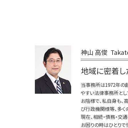
相続 会ったこともない
家事事件 調停前置主義
債務
相続 受け取らない
家事事件 特別抗告
任意整理
相続 遺産分割協議書
家事事件 即時抗告 流れ
任意整理 弁護士
相続 あとから借金
家事事件 審判
個人再生 弁護士
相続 譲渡
家事事件 流れ
債務 任意整理
相続放棄 手続き
家事事件 調停前置
債務整理 弁護士
相続 いつまで
神山 高俊
Taka
裁判所 家事事件 手続
自己破産 期間
相続 問題
家事事件 取下げ書
債務整理 ブラックリスト
相続 遺言
家事事件 解決
地域に密着し
任意整理 個人再生
相続人 連絡取れない
家事事件 調停 書式
小規模個人再生 債務 額
家事事件 調書
当事務所は1972年
債務 任意整理とは
家事事件 調停 審判
やすい法律事務所とし
家事事件 とは
お陰様で、私自身も、
調停 申立 家事事件
び行政機関様等、多く
家事事件 調停
現在、相続・債務・交通
お困りの時はひとりで