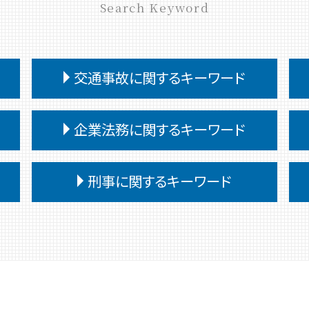
Search Keyword
交通事故に関するキーワード
交通事故 むちうち 慰謝料
企業法務に関するキーワード
交通事故 訴訟
交通事故 慰謝料 通院 6ヶ月
企業法務 中小企業
交通事故慰謝料 弁護士
刑事に関するキーワード
企業法務 目的
交通事故 治療費 過失割合
企業法務 弁護士
交通事故 過失割合 10対0
刑事事件 流れ 示談
企業法務 問題点
交通事故 相手 無保険
刑事事件 申立
企業法務 調査
交通事故 訴えられた
刑事事件 無罪
予防法務 弁護士
交通事故 被害者 慰謝料
刑事事件 弁護士費用 払えない
懲戒解雇 無断欠勤
交通事故 被害者
刑事事件 裁判 流れ
顧問弁護士