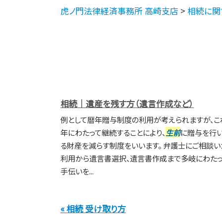
虎ノ門法律経済事務所 高崎支店
>
相続に関
相続｜遺産を残す方（遺言作成など）
例として暦年贈与制度の利用が考えられますが、こ
年にわたって継続することにより、
生前
に贈与を行
る財産を減らす制度をいいます。 弁護士にご相談い
利用から遺言書選択、遺言書作成まで多岐にわたっ
手伝いを...
« 相続 受け取り方