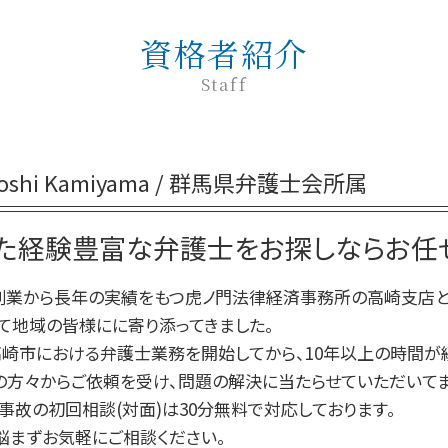
交通事故 過失割合 自己負担
刑事事件 相談 窓口
契約書 リーガルチェック
交通事故 供述調書 食い違い
刑事事件 弁護士
資格者紹介
弁護士 企業法務 メリット
交通事故 通院 慰謝料
刑事事件 種類
紛争対応 弁護士
Staff
交通事故 対応
刑事事件 弁護士 費用
予防法務
交通事故 後遺障害認定 期間
刑事事件 示談
退職勧奨 解雇 違い
交通事故 強い 弁護士
刑事事件 問題点
紛争対応
交通事故 慰謝料 通院日数
toshi Kamiyama / 群馬県弁護士会所属
刑事事件 前 示談
企業法務 会社
交通事故 代車費用 過失割合
刑事事件 時効
企業法務 重要性
交通事故 相手 ごねる
刑事事件 本人訴訟
た経験豊富な弁護士をお探しならお任せ
企業法務とは 弁護士
交通事故 過失割合 納得いかない
刑事事件 流れ 期間
企業法務 弁護士事務所
刑事事件 流れ
の創業から長年の実績をもつ虎ノ門法律経済事務所の高崎支店と
企業法務 法律事務所
巻き込まれる 刑事事件
て地域の皆様にに寄り添ってきました。
企業法務 予防法務
刑事事件 罰金 払えない
高崎市における弁護士業務を開始してから、10年以上の時間が
刑事事件 民事事件 違い
の方々からご依頼を受け、問題の解決に当たらせていただいてま
刑事事件 罪 種類
事故の初回相談(対面)は30分無料で対応しております。
悩まずお気軽にご相談ください。