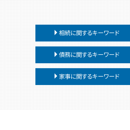
相続に関するキーワード
相続 遺言書がある場合
債務に関するキーワード
相続 遺留分
相続 受け取り方
債務整理後 影響
特別受益 持ち戻し
家事に関するキーワード
自己破産 条件
相続 遺言書 書き方
任意整理 個人再生 違い
相続 遺言 遺留分
家事事件 判决
債務 義務
相続 争い
家事事件 手続 流れ
個人再生
相続 遺言なし
非訟事件 家事事件
債務整理 デメリット
相続
家事事件 費用
債務整理
相続 遺留分 兄弟
家事事件 内容
奨学金 個人再生