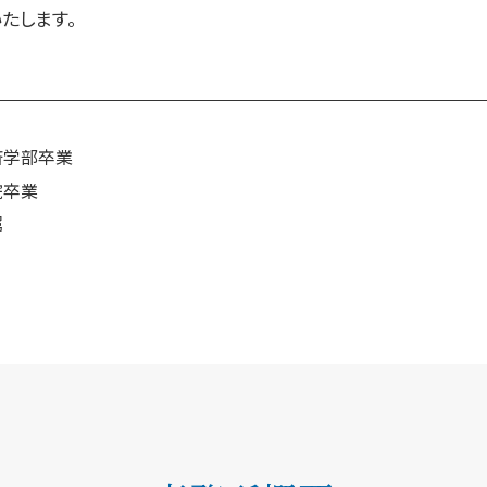
たします。
済学部卒業
院卒業
属