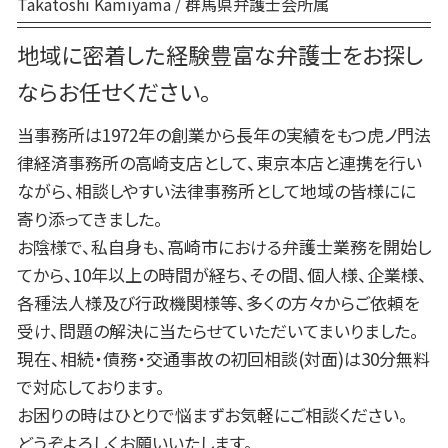
Takatoshi Kamiyama / 群馬県弁護士会所属
弁護士 相続 高崎
前橋 民事
地域に密着した経験豊富な弁護士をお探し
弁護士 相続 前橋
ならお任せください。
当事務所は1972年の創業から長年の実績をもつ虎ノ門法
律経済事務所の高崎支店として、東京本店と連携を行い
ながら、相談しやすい法律事務所として地域の皆様にに
寄り添ってきました。
お陰様で、私自身も、高崎市における弁護士業務を開始し
てから、10年以上の時間が経ち、その間、個人様、企業様、
各種法人様及び行政機関様等、多くの方々からご依頼を
受け、問題の解決に当たらせていただいてまいりました。
現在、相続・債務・交通事故の初回相談(対面)は30分無料
で対応しております。
お困りの時はひとりで悩まずお気軽にご相談ください。
どうぞよろしくお願いいたします。