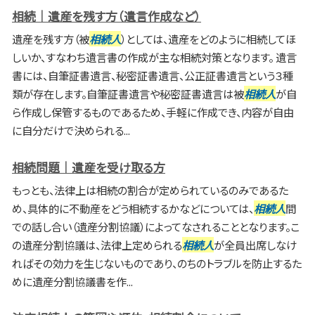
相続｜遺産を残す方（遺言作成など）
遺産を残す方（被
相続人
）としては、遺産をどのように相続してほ
しいか、すなわち遺言書の作成が主な相続対策となります。 遺言
書には、自筆証書遺言、秘密証書遺言、公正証書遺言という３種
類が存在します。自筆証書遺言や秘密証書遺言は被
相続人
が自
ら作成し保管するものであるため、手軽に作成でき、内容が自由
に自分だけで決められる...
相続問題｜遺産を受け取る方
もっとも、法律上は相続の割合が定められているのみであるた
め、具体的に不動産をどう相続するかなどについては、
相続人
間
での話し合い（遺産分割協議）によってなされることとなります。こ
の遺産分割協議は、法律上定められる
相続人
が全員出席しなけ
ればその効力を生じないものであり、のちのトラブルを防止するた
めに遺産分割協議書を作...