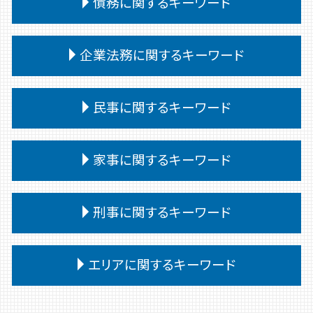
債務に関するキーワード
相続 問題
離婚 親権
交通事故 対応
相続 譲渡
離婚 口約束 効力
交通事故 通院 慰謝料
特別受益 持ち戻し
債務整理後 影響
離婚 不動産
企業法務に関するキーワード
交通事故 過失割合 自己負担
相続 遺留分 兄弟
任意整理 個人再生 違い
離婚 裁判
交通事故 被害者
相続
個人再生
離婚 文書 公正証書
交通事故 治療費 過失割合
企業法務 予防法務
相続 争い
個人再生 弁護士
民事に関するキーワード
離婚 裁判 流れ
交通事故 代車費用 過失割合
予防法務 弁護士
公正証書遺言 遺留分
債務 任意整理
離婚裁判 期間
交通事故 むちうち 慰謝料
企業法務 重要性
相続 会ったこともない
債務整理 弁護士
離婚 決めること
民事 金銭トラブル
交通事故 過失割合 納得いかない
紛争対応 弁護士
家事に関するキーワード
相続 受け取り方
小規模個人再生 債務 額
離婚 相手が拒否
民事 訴えられたら
交通事故 訴えられた
退職勧奨 解雇 違い
遺留分侵害額請求 時効
債務整理
親権 決め方
民事 訴え方
交通事故 慰謝料 通院日数
紛争対応
相続 遺留分
任意整理 弁護士
家事事件 審判
親権 父親 勝ち取る
民事 強い 弁護士
刑事に関するキーワード
交通事故 過失割合 10対0
企業法務 問題点
相続 遺言 遺留分
自己破産 条件
裁判所 家事事件 手続
離婚 公正証書 費用
民事 棄却
交通事故 相手 無保険
企業法務 法律
相続 遺言
債務整理 デメリット
家事事件 流れ
離婚調停
民事 刑事 違い
交通事故 強い 弁護士
懲戒解雇 無断欠勤
刑事事件 民事事件 違い
相続 受け取らない
任意整理 個人再生
調停 申立 家事事件
エリアに関するキーワード
離婚 公正証書
民事 トラブル 相談
交通事故 被害者 慰謝料
企業法務とは 弁護士
刑事事件 流れ
債務 任意整理とは
家事事件 調停 審判
離婚 慰謝料 浮気
民事訴訟 種類
交通事故 慰謝料 通院 6ヶ月
契約書 リーガルチェック
刑事事件 弁護士
任意整理
家事事件 費用
離婚 共有財産
民事調停 弁護士なし
交通事故 弁護士 前橋
交通事故慰謝料 弁護士
企業法務 中小企業
刑事事件 示談