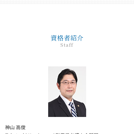
債務整理 ブラックリスト
家事事件 内容
離婚 弁護士
民事 流れ
前橋 企業法務
企業法務 調査
刑事事件 弁護士費用 払えない
自己破産 期間
家事事件 取下げ書
離婚 教育費
民事 起訴
交通事故 弁護士 高崎
顧問弁護士
刑事事件 流れ 期間
債務 義務
家事事件 調書
離婚 子なし
民事調停 デメリット
前橋 相続
弁護士 企業法務 メリット
巻き込まれる 刑事事件
債務
家事事件 調停前置主義
民事訴訟 流れ
前橋 家事
パワーハラスメント 定義
刑事事件 流れ 示談
奨学金 個人再生
家事事件 とは
資格者紹介
民事 訴えた側
前橋 弁護士
企業法務 会社
刑事事件 裁判 流れ
家事事件 調停 書式
Staff
民事 訴える方法
高崎 交通事故
企業法務 弁護士
刑事事件 罰金 払えない
家事事件 即時抗告 流れ
民事調停
高崎 相続
企業法務 目的
刑事事件 申立
家事事件 不服申立て
民事調停 流れ
高崎 刑事
企業法務 弁護士事務所
刑事事件 時効
家事事件 手続 流れ
民事 犯罪
前橋 離婚
刑事事件 罪 種類
家事事件 調停前置
高崎 民事
刑事事件 無罪
家事事件 判决
前橋 交通事故
刑事事件 種類
非訟事件 家事事件
高崎 企業法務
刑事事件 相談 窓口
家事事件 解決
高崎 弁護士
刑事事件 問題点
家事事件 調停
前橋 刑事
刑事事件 弁護士 費用
高崎 家事
刑事事件 前 示談
神山 高俊
高崎 債務
刑事事件 本人訴訟