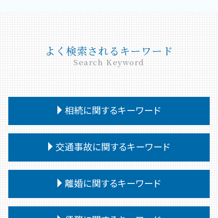
よく検索されるキーワード
Search Keyword
相続に関するキーワード
相続放棄手続き 生前
交通事故に関するキーワード
相続 遺言なし
相続放棄 手続き
交通事故 供述調書 食い違い
相続放棄 デメリット
離婚に関するキーワード
交通事故 相手 ごねる
相続 いつまで
交通事故 訴訟
相続 遺言書がある場合
離婚調停 弁護士
交通事故 後遺障害認定 期間