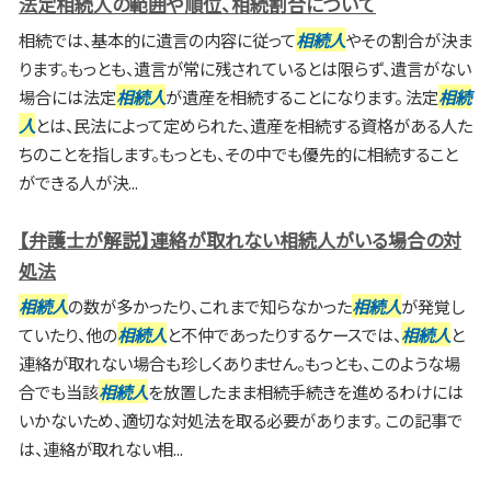
法定相続人の範囲や順位、相続割合について
相続では、基本的に遺言の内容に従って
相続人
やその割合が決ま
ります。もっとも、遺言が常に残されているとは限らず、遺言がない
場合には法定
相続人
が遺産を相続することになります。 法定
相続
人
とは、民法によって定められた、遺産を相続する資格がある人た
ちのことを指します。もっとも、その中でも優先的に相続すること
ができる人が決...
【弁護士が解説】連絡が取れない相続人がいる場合の対
処法
相続人
の数が多かったり、これまで知らなかった
相続人
が発覚し
ていたり、他の
相続人
と不仲であったりするケースでは、
相続人
と
連絡が取れない場合も珍しくありません。もっとも、このような場
合でも当該
相続人
を放置したまま相続手続きを進めるわけには
いかないため、適切な対処法を取る必要があります。 この記事で
は、連絡が取れない相...