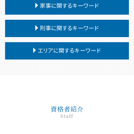
離婚 教育費
民事 犯罪
交通事故慰謝料 弁護士
企業法務 役割 弁護士
家事に関するキーワード
相続 あとから借金
奨学金 個人再生
離婚 公正証書
民事 トラブル 相談
交通事故 慰謝料 通院 6ヶ月
退職勧奨 解雇 違い
相続放棄手続き 生前
任意整理
離婚調停 流れ
民事 強い 弁護士
交通事故 代車費用 過失割合
契約書 リーガルチェック
公正証書遺言 遺留分
債務整理後 影響
家事事件 調停 書式
離婚 文書 公正証書
民事 流れ
刑事に関するキーワード
交通事故 過失割合 自己負担
懲戒解雇 無断欠勤
特別受益 持ち戻し
任意整理 弁護士
家事事件 解決
離婚調停 弁護士
民事訴訟 流れ
交通事故 相手 無保険
紛争対応 弁護士
相続放棄 手続き
債務 義務
非訟事件 家事事件
離婚 裁判
民事 訴える方法
交通事故 通院 慰謝料
企業法務 顧問弁護士
刑事事件 種類
相続 受け取り方
債務 任意整理
家事事件 調停前置
エリアに関するキーワード
離婚 相手が拒否
民事 棄却
交通事故 慰謝料 通院日数
企業法務 法律
刑事事件 流れ
債務 任意整理とは
家事事件 費用
離婚 共有財産
民事調停 デメリット
交通事故 対応
企業法務 予防法務
刑事事件 民事事件 違い
債務整理 ブラックリスト
家事事件 内容
離婚裁判 期間
民事 刑事 違い
前橋 民事
交通事故 供述調書 食い違い
企業法務 問題点
刑事事件 申立
債務整理 デメリット
家事事件 流れ
離婚調停
民事 金銭トラブル
前橋 相続
企業法務 調査
刑事事件 弁護士費用 払えない
任意整理 個人再生 違い
家事事件 調書
離婚 不動産
民事訴訟 種類
弁護士 相続 高崎
パワーハラスメント 定義
刑事事件 時効
債務整理
家事事件 判决
離婚 子なし
民事調停 弁護士なし
高崎 刑事
企業法務 弁護士事務所
刑事事件 罪 種類
自己破産 条件
家事事件 調停前置主義
民事 訴えられたら
高崎 弁護士
企業法務とは 弁護士
刑事事件 罰金 払えない
小規模個人再生 債務 額
調停 申立 家事事件
資格者紹介
民事 訴えた側
高崎 債務
企業法務 重要性
刑事事件 裁判 流れ
家事事件 不服申立て
Staff
民事 訴え方
交通事故 弁護士 前橋
企業法務 弁護士
刑事事件 前 示談
家事事件 調停 審判
民事調停
交通事故 弁護士 高崎
弁護士 企業法務 メリット
巻き込まれる 刑事事件
家事事件 即時抗告 流れ