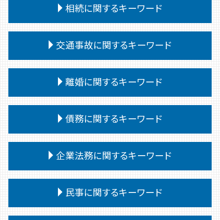
相続に関するキーワード
相続 遺言
交通事故に関するキーワード
相続 遺留分 兄弟
相続 会ったこともない
交通事故 被害者
相続 遺留分
離婚に関するキーワード
交通事故 むちうち 慰謝料
相続人 連絡取れない
交通事故 過失割合 10対0
相続 受け取らない
離婚 子供
交通事故 治療費 過失割合
債務に関するキーワード
相続 遺産分割協議書
離婚 口約束 効力
交通事故 訴訟
遺留分侵害額請求 時効
親権 父親 勝ち取る
交通事故 被害者 慰謝料
相続 問題
債務
親権 決め方
企業法務に関するキーワード
交通事故 強い 弁護士
相続 遺言 遺留分
個人再生 弁護士
離婚 親権
交通事故 訴えられた
相続 遺言書がある場合
債務整理 弁護士
離婚 種類
交通事故 過失割合 納得いかない
紛争対応
相続
任意整理 個人再生
民事に関するキーワード
離婚 慰謝料 浮気
交通事故 後遺障害認定 期間
企業法務
法定相続人 範囲
自己破産 期間
離婚 決めること
交通事故 相手 ごねる
顧問弁護士
相続 譲渡
個人再生