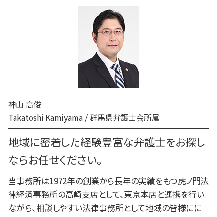
民事調停 流れ
高崎 交通事故
企業法務 中小企業
刑事事件 弁護士
家事事件 特別抗告
民事 起訴
前橋 弁護士
刑事事件 示談
家事事件 調停
高崎 相続
刑事事件 弁護士 費用
家事事件 とは
弁護士 相続 前橋
刑事事件 相談 窓口
家事事件 審判
前橋 家事
刑事事件 無罪
家事事件 手続 流れ
高崎 離婚
刑事事件 本人訴訟
裁判所 家事事件 手続
前橋 企業法務
刑事事件 問題点
前橋 離婚
刑事事件 流れ 示談
神山 高俊
前橋 債務
刑事事件 流れ 期間
Takatoshi Kamiyama / 群馬県弁護士会所属
高崎 家事
前橋 刑事
地域に密着した経験豊富な弁護士をお探し
高崎 民事
ならお任せください。
当事務所は1972年の創業から長年の実績をもつ虎ノ門法
律経済事務所の高崎支店として、東京本店と連携を行い
ながら、相談しやすい法律事務所として地域の皆様にに