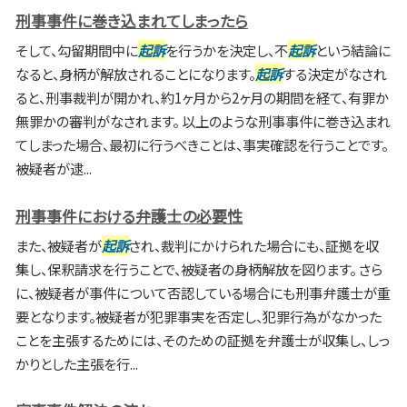
刑事事件に巻き込まれてしまったら
そして、勾留期間中に
起訴
を行うかを決定し、不
起訴
という結論に
なると、身柄が解放されることになります。
起訴
する決定がなされ
ると、刑事裁判が開かれ、約1ヶ月から2ヶ月の期間を経て、有罪か
無罪かの審判がなされます。 以上のような刑事事件に巻き込まれ
てしまった場合、最初に行うべきことは、事実確認を行うことです。
被疑者が逮...
刑事事件における弁護士の必要性
また、被疑者が
起訴
され、裁判にかけられた場合にも、証拠を収
集し、保釈請求を行うことで、被疑者の身柄解放を図ります。 さら
に、被疑者が事件について否認している場合にも刑事弁護士が重
要となります。被疑者が犯罪事実を否定し、犯罪行為がなかった
ことを主張するためには、そのための証拠を弁護士が収集し、しっ
かりとした主張を行...