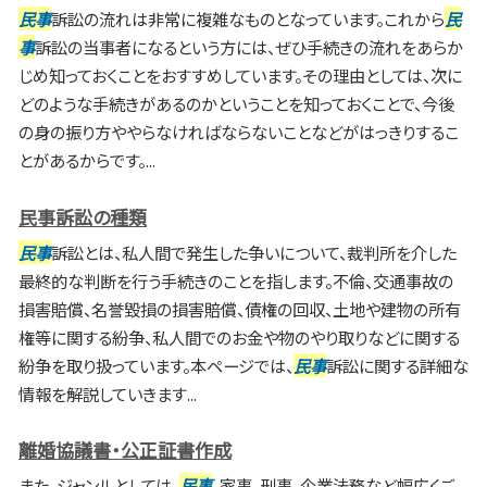
民事
訴訟の流れは非常に複雑なものとなっています。これから
民
事
訴訟の当事者になるという方には、ぜひ手続きの流れをあらか
じめ知っておくことをおすすめしています。その理由としては、次に
どのような手続きがあるのかということを知っておくことで、今後
の身の振り方ややらなければならないことなどがはっきりするこ
とがあるからです。...
民事訴訟の種類
民事
訴訟とは、私人間で発生した争いについて、裁判所を介した
最終的な判断を行う手続きのことを指します。不倫、交通事故の
損害賠償、名誉毀損の損害賠償、債権の回収、土地や建物の所有
権等に関する紛争、私人間でのお金や物のやり取りなどに関する
紛争を取り扱っています。本ページでは、
民事
訴訟に関する詳細な
情報を解説していきます...
離婚協議書・公正証書作成
また、ジャンルとしては、
民事
、家事、刑事、企業法務など幅広くご