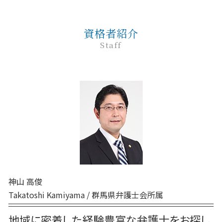
債務整理 弁護士
家事事件 取下げ書
離婚 相手が拒否
民事 訴えた側
前橋 交通事故
企業法務とは 弁護士
刑事事件 本人訴訟
個人再生 弁護士
家事事件 調停前置主義
民事 強い 弁護士
前橋 弁護士
企業法務 予防法務
刑事事件 弁護士費用 払えない
奨学金 個人再生
家事事件 判决
資格者紹介
民事調停 デメリット
高崎 離婚
紛争対応 弁護士
刑事事件 流れ 期間
調停 申立 家事事件
Staff
民事 起訴
高崎 民事
企業法務 問題点
刑事事件 無罪
家事事件 とは
民事調停 弁護士なし
高崎 企業法務
企業法務 調査
巻き込まれる 刑事事件
家事事件 調停 審判
民事 金銭トラブル
高崎 交通事故
企業法務 目的
刑事事件 民事事件 違い
家事事件 費用
民事 訴える方法
交通事故 弁護士 高崎
刑事事件 弁護士
家事事件 手続 流れ
高崎 相続
刑事事件 時効
家事事件 不服申立て
前橋 家事
刑事事件 流れ 示談
家事事件 調停前置
前橋 民事
刑事事件 裁判 流れ
家事事件 調停 書式
前橋 離婚
刑事事件 申立
家事事件 調停
前橋 相続
刑事事件 前 示談
高崎 債務
刑事事件 相談 窓口
神山 高俊
前橋 債務
刑事事件 種類
Takatoshi Kamiyama / 群馬県弁護士会所属
前橋 企業法務
交通事故 弁護士 前橋
地域に密着した経験豊富な弁護士をお探し