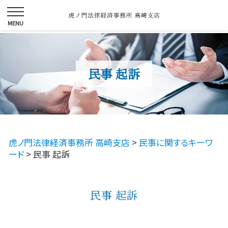
民事 起訴
虎ノ門法律経済事務所 高崎支店
>
民事に関するキーワ
ード
>
民事 起訴
民事 起訴