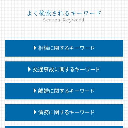
よく検索されるキーワード
Search Keyword
相続に関するキーワード
相続 遺留分
交通事故に関するキーワード
相続 遺産分割協議書
相続 問題
交通事故 過失割合 自己負担
公正証書遺言 遺留分
離婚に関するキーワード
交通事故 対応
特別受益 持ち戻し
交通事故 後遺障害認定 期間
相続放棄 手続き
離婚 協議書
交通事故 過失割合 10対0
債務に関するキーワード
相続 争い
離婚 種類
交通事故 被害者
相続人 連絡取れない
離婚 裁判 流れ
交通事故 通院 慰謝料