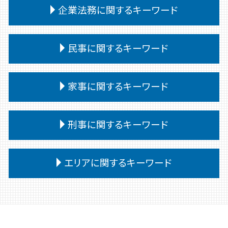
法定相続人 範囲
自己破産 期間
離婚 教育費
企業法務に関するキーワード
交通事故慰謝料 弁護士
相続 会ったこともない
債務整理 デメリット
離婚調停 弁護士
交通事故 訴訟
相続 遺言
債務 義務
離婚 口約束 効力
交通事故 治療費 過失割合
企業法務 弁護士
相続 遺留分 兄弟
債務整理
民事に関するキーワード
親権 決め方
交通事故 訴えられた
パワーハラスメント 定義
相続 いつまで
債務整理後 影響
離婚裁判 期間
交通事故 代車費用 過失割合
紛争対応
相続 遺言書 書き方
任意整理
離婚 文書 公正証書
民事 棄却
交通事故 過失割合 納得いかない
予防法務 弁護士
家事に関するキーワード
相続放棄手続き 生前
債務 任意整理とは
離婚 慰謝料 浮気
民事 訴えられたら
交通事故 相手 ごねる
企業法務 法律
相続 あとから借金
任意整理 個人再生 違い
離婚 子供
民事 犯罪
交通事故 慰謝料 通院 6ヶ月
弁護士 企業法務 メリット
相続 受け取り方
債務整理 ブラックリスト
家事事件 審判
離婚 子なし
民事 訴え方
刑事に関するキーワード
交通事故 強い 弁護士
企業法務 役割 弁護士
相続 受け取らない
小規模個人再生 債務 額
裁判所 家事事件 手続
離婚 弁護士
民事訴訟 種類
交通事故 被害者 慰謝料
企業法務
相続放棄 デメリット
任意整理 弁護士
非訟事件 家事事件
離婚 子供 苗字
民事訴訟 流れ
交通事故 相手 無保険
懲戒解雇 無断欠勤
刑事事件 罰金 払えない
相続 遺言 遺留分
債務
家事事件 流れ
エリアに関するキーワード
離婚 決めること
民事 トラブル 相談
交通事故 慰謝料 通院日数
企業法務 法律事務所
刑事事件 問題点
自己破産 条件
家事事件 解決
離婚 養育費 公正証書
民事 刑事 違い
交通事故 むちうち 慰謝料
契約書 リーガルチェック
刑事事件 罪 種類
債務 任意整理
家事事件 特別抗告
離婚 共有財産
民事調停
高崎 家事
交通事故 供述調書 食い違い
顧問弁護士
刑事事件 示談
任意整理 個人再生
家事事件 調書
離婚 公正証書 費用
民事 流れ
前橋 刑事
企業法務 中小企業
刑事事件 弁護士 費用
個人再生
家事事件 即時抗告 流れ
離婚調停
民事調停 流れ
弁護士 相続 前橋
予防法務
刑事事件 流れ