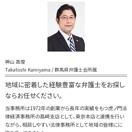
企業法務 重要性
刑事事件 罰金 払えない
家事事件 特別抗告
民事 トラブル 相談
前橋 刑事
刑事事件 本人訴訟
家事事件 調停前置主義
交通事故 弁護士 前橋
刑事事件 時効
家事事件 調停 書式
前橋 債務
刑事事件 罪 種類
家事事件 即時抗告 流れ
高崎 交通事故
刑事事件 無罪
家事事件 内容
高崎 債務
刑事事件 前 示談
裁判所 家事事件 手続
前橋 民事
巻き込まれる 刑事事件
弁護士 相続 高崎
刑事事件 流れ 期間
神山 高俊
交通事故 弁護士 高崎
刑事事件 流れ
Takatoshi Kamiyama / 群馬県弁護士会所属
高崎 相続
高崎 家事
地域に密着した経験豊富な弁護士をお探し
前橋 企業法務
ならお任せください。
当事務所は1972年の創業から長年の実績をもつ虎ノ門法
律経済事務所の高崎支店として、東京本店と連携を行い
ながら、相談しやすい法律事務所として地域の皆様にに