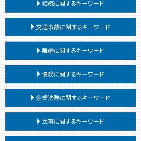
相続に関するキーワード
相続 問題
交通事故に関するキーワード
法定相続人 範囲
相続 争い
交通事故 供述調書 食い違い
相続放棄 手続き
離婚に関するキーワード
交通事故 訴えられた
特別受益 持ち戻し
交通事故 代車費用 過失割合
相続 遺言書がある場合
親権 父親 勝ち取る
交通事故 むちうち 慰謝料
債務に関するキーワード
相続人 連絡取れない
離婚 決めること
交通事故慰謝料 弁護士
公正証書遺言 遺留分
離婚 慰謝料 浮気
交通事故 過失割合 自己負担
相続 遺言 遺留分
債務 義務
離婚 不動産
企業法務に関するキーワード
交通事故 通院 慰謝料
相続 遺留分
自己破産 期間
離婚調停 流れ
交通事故 後遺障害認定 期間
相続 会ったこともない
個人再生 弁護士
離婚 子供 苗字
交通事故 訴訟
企業法務 問題点
相続 譲渡
自己破産 条件
民事に関するキーワード
離婚 裁判
交通事故 慰謝料 通院 6ヶ月
退職勧奨 解雇 違い
相続 遺産分割協議書
任意整理 個人再生 違い
離婚 文書 公正証書
交通事故 対応
企業法務 予防法務
相続
債務 任意整理とは
離婚 裁判 流れ
民事 訴えられたら