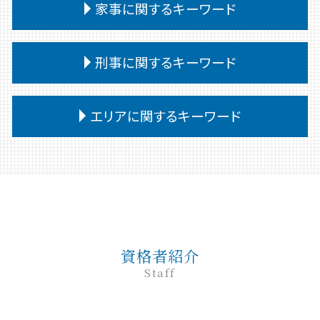
交通事故 被害者 慰謝料
企業法務 法律事務所
家事に関するキーワード
相続 あとから借金
奨学金 個人再生
離婚 教育費
民事 強い 弁護士
交通事故 過失割合 納得いかない
弁護士 企業法務 メリット
相続 遺言
債務整理 デメリット
離婚 弁護士
民事 棄却
交通事故 治療費 過失割合
顧問弁護士
相続 受け取らない
債務
家事事件 調停
離婚 共有財産
民事訴訟 流れ
刑事に関するキーワード
交通事故 相手 無保険
企業法務
相続 遺留分 兄弟
債務 任意整理
家事事件 不服申立て
離婚 口約束 効力
民事調停 デメリット
交通事故 慰謝料 通院日数
企業法務 調査
相続 受け取り方
個人再生
家事事件 手続 流れ
離婚調停 弁護士
民事 訴えた側
交通事故 強い 弁護士
企業法務 法律
刑事事件 示談
相続 遺言書 書き方
任意整理
家事事件 調停前置
エリアに関するキーワード
離婚 公正証書
民事調停
交通事故 相手 ごねる
紛争対応 弁護士
刑事事件 申立
債務整理 弁護士
家事事件 取下げ書
親権 決め方
民事 訴え方
交通事故 過失割合 10対0
予防法務
刑事事件 問題点
債務整理 ブラックリスト
家事事件 調書
離婚 親権
民事訴訟 種類
前橋 交通事故
交通事故 被害者
懲戒解雇 無断欠勤
刑事事件 種類
小規模個人再生 債務 額
家事事件 流れ
離婚 子なし
民事 流れ
高崎 刑事
企業法務とは 弁護士
刑事事件 裁判 流れ
任意整理 個人再生
調停 申立 家事事件
離婚 養育費 公正証書
民事調停 流れ
弁護士 相続 前橋
企業法務 目的
刑事事件 民事事件 違い
任意整理 弁護士
非訟事件 家事事件
離婚 子供
民事調停 弁護士なし
前橋 家事
企業法務 中小企業
刑事事件 弁護士
債務整理
家事事件 費用
民事 起訴
前橋 弁護士
企業法務 会社
刑事事件 弁護士 費用
債務整理後 影響
家事事件 審判
資格者紹介
民事 訴える方法
高崎 弁護士
企業法務 役割 弁護士
刑事事件 流れ 示談
家事事件 解決
Staff
民事 刑事 違い
前橋 相続
企業法務 弁護士
刑事事件 相談 窓口
家事事件 調停 審判
民事 金銭トラブル
高崎 企業法務
紛争対応
刑事事件 弁護士費用 払えない
家事事件 判决
民事 犯罪
高崎 離婚