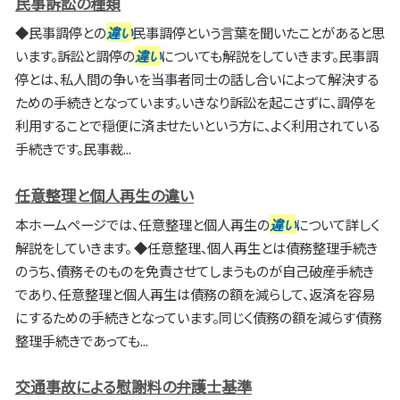
民事訴訟の種類
◆民事調停との
違い
民事調停という言葉を聞いたことがあると思
います。訴訟と調停の
違い
についても解説をしていきます。民事調
停とは、私人間の争いを当事者同士の話し合いによって解決する
ための手続きとなっています。いきなり訴訟を起こさずに、調停を
利用することで穏便に済ませたいという方に、よく利用されている
手続きです。民事裁...
任意整理と個人再生の違い
本ホームページでは、任意整理と個人再生の
違い
について詳しく
解説をしていきます。 ◆任意整理、個人再生とは債務整理手続き
のうち、債務そのものを免責させてしまうものが自己破産手続き
であり、任意整理と個人再生は債務の額を減らして、返済を容易
にするための手続きとなっています。同じく債務の額を減らす債務
整理手続きであっても...
交通事故による慰謝料の弁護士基準