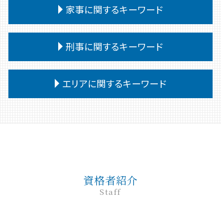
離婚 公正証書 費用
民事 流れ
交通事故 強い 弁護士
企業法務 法律
家事に関するキーワード
相続 受け取り方
任意整理 弁護士
離婚 相手が拒否
民事 犯罪
交通事故 被害者 慰謝料
企業法務 予防法務
相続 遺言なし
債務
離婚 養育費 公正証書
民事 棄却
交通事故 対応
企業法務 会社
相続 問題
債務整理後 影響
家事事件 判决
離婚 口約束 効力
民事調停 デメリット
刑事に関するキーワード
交通事故 相手 無保険
予防法務 弁護士
相続 受け取らない
小規模個人再生 債務 額
家事事件 調停 審判
離婚 子供
民事 刑事 違い
交通事故 相手 ごねる
パワーハラスメント 定義
相続 遺留分
債務整理
家事事件 調停 書式
離婚 裁判
民事 起訴
交通事故 訴訟
企業法務 役割 弁護士
刑事事件 弁護士費用 払えない
遺留分侵害額請求 時効
任意整理 個人再生 違い
家事事件 不服申立て
エリアに関するキーワード
離婚 裁判 流れ
民事 トラブル 相談
交通事故 代車費用 過失割合
企業法務 調査
刑事事件 種類
任意整理
調停 申立 家事事件
離婚 弁護士
民事 訴えた側
交通事故 慰謝料 通院 6ヶ月
企業法務 顧問弁護士
刑事事件 問題点
奨学金 個人再生
家事事件 調停
離婚 教育費
民事訴訟 種類
高崎 企業法務
交通事故 慰謝料 通院日数
予防法務
刑事事件 相談 窓口
債務 任意整理とは
家事事件 調書
離婚調停
民事 訴えられたら
前橋 民事
紛争対応 弁護士
刑事事件 流れ 期間
債務整理 デメリット
家事事件 取下げ書
離婚 慰謝料 浮気
民事 訴え方
前橋 相続
企業法務とは 弁護士
刑事事件 罪 種類
個人再生 弁護士
家事事件 費用
離婚 子供 苗字
民事調停 弁護士なし
高崎 家事
弁護士 企業法務 メリット
刑事事件 示談
債務整理 ブラックリスト
家事事件 とは
民事調停
弁護士 相続 前橋
企業法務 弁護士事務所
刑事事件 民事事件 違い
任意整理 個人再生
家事事件 内容
資格者紹介
民事訴訟 流れ
前橋 離婚
企業法務
刑事事件 弁護士
家事事件 調停前置主義
Staff
民事 強い 弁護士
前橋 債務
企業法務 法律事務所
刑事事件 時効
裁判所 家事事件 手続
民事 金銭トラブル
高崎 債務
退職勧奨 解雇 違い
刑事事件 無罪
家事事件 審判