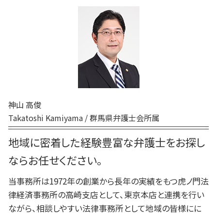
民事 訴える方法
高崎 刑事
企業法務 中小企業
刑事事件 弁護士 費用
家事事件 特別抗告
民事調停 流れ
交通事故 弁護士 高崎
刑事事件 本人訴訟
家事事件 解決
前橋 企業法務
刑事事件 裁判 流れ
家事事件 流れ
高崎 民事
刑事事件 罰金 払えない
家事事件 即時抗告 流れ
前橋 交通事故
刑事事件 流れ 示談
非訟事件 家事事件
高崎 離婚
刑事事件 前 示談
家事事件 調停前置
高崎 交通事故
巻き込まれる 刑事事件
弁護士 相続 高崎
刑事事件 申立
神山 高俊
前橋 弁護士
刑事事件 流れ
Takatoshi Kamiyama / 群馬県弁護士会所属
交通事故 弁護士 前橋
前橋 家事
地域に密着した経験豊富な弁護士をお探し
前橋 刑事
ならお任せください。
当事務所は1972年の創業から長年の実績をもつ虎ノ門法
律経済事務所の高崎支店として、東京本店と連携を行い
ながら、相談しやすい法律事務所として地域の皆様にに