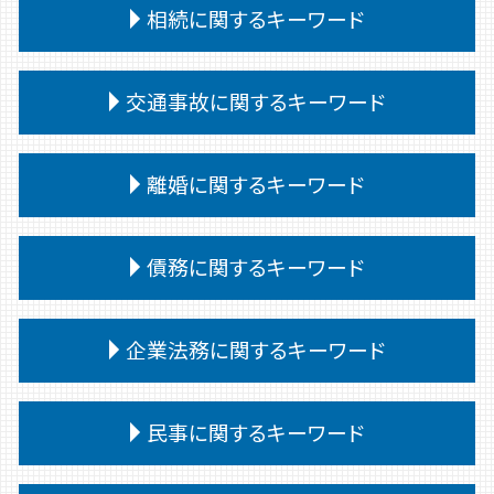
相続に関するキーワード
相続人 連絡取れない
交通事故に関するキーワード
相続 譲渡
相続
交通事故 被害者
相続 遺言書がある場合
離婚に関するキーワード
交通事故 後遺障害認定 期間
法定相続人 範囲
交通事故 過失割合 10対0
相続 争い
離婚裁判 期間
交通事故 訴えられた
債務に関するキーワード
相続 あとから借金
親権 父親 勝ち取る
交通事故 むちうち 慰謝料
相続 遺言書 書き方
離婚 親権
交通事故 通院 慰謝料
公正証書遺言 遺留分
個人再生
離婚 不動産
企業法務に関するキーワード
交通事故 過失割合 納得いかない
相続 遺言
自己破産 条件
離婚 決めること
交通事故 治療費 過失割合
相続放棄手続き 生前
債務 義務
離婚 共有財産
交通事故慰謝料 弁護士
企業法務 目的
相続 遺言 遺留分
自己破産 期間
民事に関するキーワード
離婚 種類
交通事故 供述調書 食い違い
顧問弁護士
相続 遺留分 兄弟
債務整理 弁護士
離婚調停 流れ
交通事故 過失割合 自己負担
懲戒解雇 無断欠勤
相続放棄 デメリット
債務 任意整理