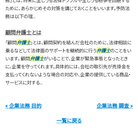
務」とは、将来に生じうる法律トラブルや生じうる紛争を回避する
ために、あらかじめその対策を講じておくことをいいます。予防法
務は以下の理...
顧問弁護士とは
「顧問
弁護士
」とは、顧問契約を結んだ会社のために、法律相談に
乗るなどして法律面のサポートを継続的に行う
弁護士
のことをい
います。 顧問
弁護士
がいることで、企業が緊急事態となったとき
に、企業を守ってくれます。具体的には、会社の取引先が売掛金を
支払ってくれないような場合の対応や、企業の提供している商品・
サービスに対する...
« 企業法務 目的
企業法務 調査 »
一覧に戻る