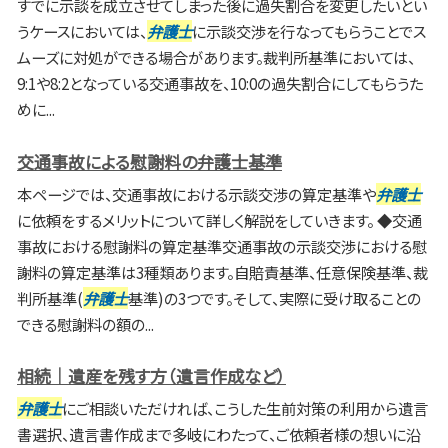
すでに示談を成立させてしまった後に過失割合を変更したいとい
うケースにおいては、
弁護士
に示談交渉を行なってもらうことでス
ムーズに対処ができる場合があります。裁判所基準においては、
9:1や8:2となっている交通事故を、10:0の過失割合にしてもらうた
めに...
交通事故による慰謝料の弁護士基準
本ページでは、交通事故における示談交渉の算定基準や
弁護士
に依頼をするメリットについて詳しく解説をしていきます。 ◆交通
事故における慰謝料の算定基準交通事故の示談交渉における慰
謝料の算定基準は3種類あります。自賠責基準、任意保険基準、裁
判所基準(
弁護士
基準)の3つです。そして、実際に受け取ることの
できる慰謝料の額の...
相続｜遺産を残す方（遺言作成など）
弁護士
にご相談いただければ、こうした生前対策の利用から遺言
書選択、遺言書作成まで多岐にわたって、ご依頼者様の想いに沿