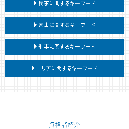
相続 遺言書 書き方
自己破産 期間
民事に関するキーワード
離婚調停 流れ
交通事故 訴えられた
企業法務 法律事務所
公正証書遺言 遺留分
奨学金 個人再生
親権 決め方
交通事故 むちうち 慰謝料
予防法務 弁護士
相続 遺留分
債務整理 弁護士
離婚裁判 期間
民事訴訟 種類
交通事故 慰謝料 通院 6ヶ月
企業法務 重要性
家事に関するキーワード
相続 受け取らない
債務
離婚 公正証書
民事調停 弁護士なし
交通事故 被害者
紛争対応
相続 遺言書がある場合
自己破産 条件
離婚 慰謝料 浮気
民事 訴えた側
交通事故 後遺障害認定 期間
企業法務 中小企業
相続 遺産分割協議書
債務整理 デメリット
家事事件 即時抗告 流れ
離婚 養育費 公正証書
民事 流れ
刑事に関するキーワード
交通事故 代車費用 過失割合
企業法務 会社
相続
任意整理 弁護士
家事事件 取下げ書
離婚調停 弁護士
民事 起訴
交通事故 慰謝料 通院日数
企業法務 役割 弁護士
相続放棄 デメリット
任意整理 個人再生
家事事件 費用
離婚 教育費
民事 訴えられたら
交通事故 過失割合 自己負担
企業法務 問題点
刑事事件 流れ
相続 会ったこともない
任意整理 個人再生 違い
家事事件 解決
エリアに関するキーワード
離婚 相手が拒否
民事 トラブル 相談
交通事故 相手 ごねる
契約書 リーガルチェック
刑事事件 罰金 払えない
任意整理
家事事件 不服申立て
離婚 親権
民事 訴え方
交通事故 訴訟
企業法務 目的
巻き込まれる 刑事事件
債務 義務
家事事件 調停
離婚 子なし
民事訴訟 流れ
前橋 刑事
交通事故 過失割合 10対0
企業法務
刑事事件 弁護士
債務整理後 影響
家事事件 調停 審判
離婚 決めること
民事調停 流れ
前橋 家事
企業法務とは 弁護士
刑事事件 種類
個人再生 弁護士
家事事件 調書
離婚 共有財産
民事 刑事 違い
高崎 刑事
顧問弁護士
刑事事件 無罪
債務整理
家事事件 審判
離婚 裁判
民事 犯罪
前橋 交通事故
懲戒解雇 無断欠勤
刑事事件 申立
債務 任意整理
家事事件 とは
民事 強い 弁護士
高崎 家事
紛争対応 弁護士
刑事事件 弁護士 費用
債務 任意整理とは
家事事件 流れ
資格者紹介
民事調停
弁護士 相続 前橋
企業法務 法律
刑事事件 流れ 期間