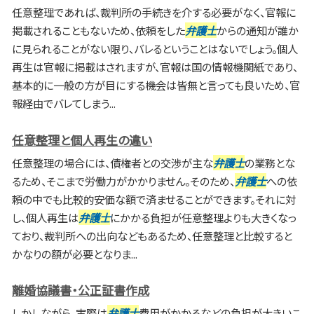
任意整理であれば、裁判所の手続きを介する必要がなく、官報に
掲載されることもないため、依頼をした
弁護士
からの通知が誰か
に見られることがない限り、バレるということはないでしょう。個人
再生は官報に掲載はされますが、官報は国の情報機関紙であり、
基本的に一般の方が目にする機会は皆無と言っても良いため、官
報経由でバレてしまう...
任意整理と個人再生の違い
任意整理の場合には、債権者との交渉が主な
弁護士
の業務とな
るため、そこまで労働力がかかりません。そのため、
弁護士
への依
頼の中でも比較的安価な額で済ませることができます。それに対
し、個人再生は
弁護士
にかかる負担が任意整理よりも大きくなっ
ており、裁判所への出向などもあるため、任意整理と比較すると
かなりの額が必要となりま...
離婚協議書・公正証書作成
しかしながら、実際は
弁護士
費用がかかるなどの負担が大きいこ