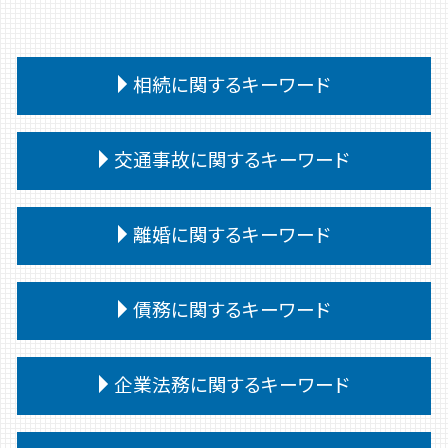
相続に関するキーワード
特別受益 持ち戻し
交通事故に関するキーワード
相続放棄 手続き
法定相続人 範囲
交通事故 強い 弁護士
遺留分侵害額請求 時効
離婚に関するキーワード
交通事故 相手 無保険
相続 受け取り方
交通事故 治療費 過失割合
相続 遺言なし
離婚 裁判 流れ
交通事故 被害者 慰謝料
債務に関するキーワード
相続 譲渡
親権 父親 勝ち取る
交通事故 供述調書 食い違い
相続人 連絡取れない
離婚 子供
交通事故慰謝料 弁護士
相続放棄手続き 生前
債務整理 ブラックリスト
離婚 口約束 効力
企業法務に関するキーワード
交通事故 対応
相続 問題
個人再生
離婚 子供 苗字
交通事故 通院 慰謝料
相続 争い
小規模個人再生 債務 額
離婚 不動産
交通事故 過失割合 納得いかない
予防法務