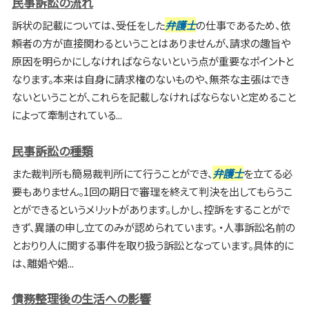
民事訴訟の流れ
訴状の記載については、受任をした
弁護士
の仕事であるため、依
頼者の方が直接関わるということはありませんが、請求の趣旨や
原因を明らかにしなければならないという点が重要なポイントと
なります。本来は自身に請求権のないものや、無茶な主張はでき
ないということが、これらを記載しなければならないと定めること
によって牽制されている...
民事訴訟の種類
また裁判所も簡易裁判所にて行うことができ、
弁護士
を立てる必
要もありません。1回の期日で審理を終えて判決を出してもらうこ
とができるというメリットがあります。しかし、控訴をすることがで
きず、異議の申し立てのみが認められています。 ・人事訴訟名前の
とおりり人に関する事件を取り扱う訴訟となっています。具体的に
は、離婚や婚...
債務整理後の生活への影響