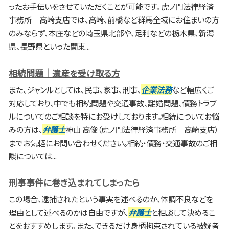
ったお手伝いをさせていただくことが可能です。 虎ノ門法律経済
事務所 高崎支店では、高崎、前橋など群馬全域にお住まいの方
のみならず、本庄などの埼玉県北部や、足利などの栃木県、新潟
県、長野県といった関東...
相続問題｜遺産を受け取る方
また、ジャンルとしては、民事、家事、刑事、
企業法務
など幅広くご
対応しており、中でも相続問題や交通事故、離婚問題、債務トラブ
ルについてのご相談を特にお受けしております。相続についてお悩
みの方は、
弁護士
神山 高俊（虎ノ門法律経済事務所 高崎支店）
までお気軽にお問い合わせください。相続・債務・交通事故のご相
談については...
刑事事件に巻き込まれてしまったら
この場合、逮捕されたという事実を述べるのか、体調不良などを
理由として述べるのかは自由ですが、
弁護士
と相談して決めるこ
とをおすすめします。 また、できるだけ身柄拘束されている被疑者