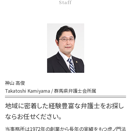
家事事件 調停前置主義
Staff
民事 訴える方法
前橋 民事
退職勧奨 解雇 違い
刑事事件 本人訴訟
家事事件 特別抗告
民事調停 デメリット
高崎 弁護士
弁護士 企業法務 メリット
刑事事件 相談 窓口
家事事件 調停前置
民事 棄却
前橋 弁護士
パワーハラスメント 定義
刑事事件 流れ 示談
家事事件 手続 流れ
民事 金銭トラブル
高崎 交通事故
刑事事件 民事事件 違い
非訟事件 家事事件
交通事故 弁護士 前橋
刑事事件 前 示談
家事事件 内容
高崎 債務
刑事事件 裁判 流れ
裁判所 家事事件 手続
前橋 相続
刑事事件 弁護士費用 払えない
家事事件 調停 書式
前橋 企業法務
刑事事件 問題点
調停 申立 家事事件
前橋 債務
刑事事件 罪 種類
高崎 離婚
刑事事件 時効
神山 高俊
高崎 相続
刑事事件 示談
Takatoshi Kamiyama / 群馬県弁護士会所属
高崎 民事
弁護士 相続 高崎
地域に密着した経験豊富な弁護士をお探し
前橋 離婚
ならお任せください。
当事務所は1972年の創業から長年の実績をもつ虎ノ門法