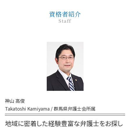
予防法務
刑事事件 無罪
自己破産 期間
非訟事件 家事事件
民事 訴えた側
前橋 債務
企業法務 目的
刑事事件 流れ 示談
任意整理 弁護士
家事事件 審判
資格者紹介
民事 訴えられたら
高崎 弁護士
顧問弁護士
刑事事件 時効
家事事件 流れ
Staff
民事 訴える方法
前橋 弁護士
退職勧奨 解雇 違い
刑事事件 示談
家事事件 調停前置
民事 訴え方
弁護士 相続 前橋
企業法務
刑事事件 本人訴訟
家事事件 調書
民事 起訴
弁護士 相続 高崎
企業法務 調査
刑事事件 流れ
家事事件 とは
民事 トラブル 相談
前橋 交通事故
刑事事件 相談 窓口
家事事件 調停前置主義
交通事故 弁護士 前橋
巻き込まれる 刑事事件
家事事件 内容
前橋 刑事
刑事事件 前 示談
家事事件 解決
前橋 相続
刑事事件 弁護士費用 払えない
家事事件 特別抗告
高崎 離婚
刑事事件 弁護士 費用
家事事件 判决
前橋 民事
刑事事件 申立
高崎 債務
刑事事件 罰金 払えない
神山 高俊
前橋 離婚
刑事事件 罪 種類
Takatoshi Kamiyama / 群馬県弁護士会所属
高崎 企業法務
高崎 交通事故
地域に密着した経験豊富な弁護士をお探し
前橋 家事