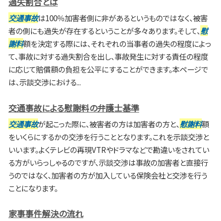
過失割合とは
交通事故
は100％加害者側に非があるというものではなく、被害
者の側にも過失が存在するということが多々あります。そして、
慰
謝料
額を決定する際には、それぞれの当事者の過失の程度によっ
て、事故に対する過失割合を出し、事故発生に対する責任の程度
に応じて賠償額の負担を公平にすることができます。本ページで
は、示談交渉における...
交通事故による慰謝料の弁護士基準
交通事故
が起こった際に、被害者の方は加害者の方と、
慰謝料
額
をいくらにするかの交渉を行うこととなります。これを示談交渉と
いいます。よくテレビの再現VTRやドラマなどで勘違いをされてい
る方がいらっしゃるのですが、示談交渉は事故の加害者と直接行
うのではなく、加害者の方が加入している保険会社と交渉を行う
ことになります。
家事事件解決の流れ