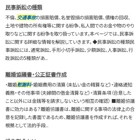
民事訴訟の種類
不倫、
交通事故
の損害賠償、名誉毀損の損害賠償、債権の回収、
土地や建物の所有権等に関する紛争、私人間でのお金や物のやり
取りなどに関する紛争を取り扱っています。本ページでは、民事訴
訟に関する詳細な情報を解説していきます。 ◆民事訴訟の種類民
事訴訟には、通常訴訟、手形小切手訴訟、少額訴訟、人事訴訟、行
政訴訟の5種類があ...
離婚協議書・公正証書作成
・離婚
慰謝料
・婚姻費用の清算（未払い金の精算など）・連絡通知
義務・その他事項（夫婦間の借金清算など）・清算条項（合意した
こと以外には金銭等を請求しないという相互の確認） ■離婚協議
書に効力はある？離婚協議書は、離婚に関する事項の法律上の合
意を記録した書面であるため、離婚協議書を作成すれば、それを
根拠として法的手段...