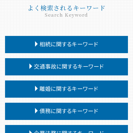
よく検索されるキーワード
Search Keyword
相続に関するキーワード
相続 受け取り方
交通事故に関するキーワード
公正証書遺言 遺留分
相続 遺留分 兄弟
交通事故 強い 弁護士
相続人 連絡取れない
離婚に関するキーワード
交通事故 治療費 過失割合
相続 問題
交通事故 被害者 慰謝料
相続放棄 手続き
離婚 裁判
交通事故 後遺障害認定 期間
債務に関するキーワード
相続 あとから借金
親権 決め方
交通事故 相手 無保険
相続 譲渡
離婚 養育費 公正証書
交通事故 相手 ごねる
相続 争い
個人再生
離婚 子供
企業法務に関するキーワード