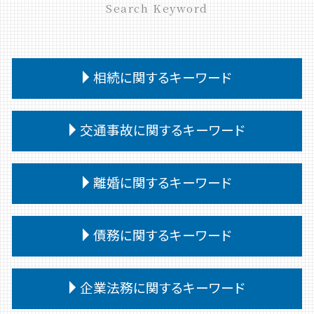
Search Keyword
相続に関するキーワード
相続 受け取らない
交通事故に関するキーワード
遺留分侵害額請求 時効
相続 遺言書がある場合
交通事故 被害者 慰謝料
相続
離婚に関するキーワード
交通事故 通院 慰謝料
相続 譲渡
交通事故 代車費用 過失割合
相続人 連絡取れない
親権 決め方
交通事故 対応
債務に関するキーワード
相続 遺留分 兄弟
離婚調停 弁護士
交通事故 過失割合 10対0
公正証書遺言 遺留分
離婚 弁護士
交通事故 被害者
相続放棄 デメリット
債務整理 デメリット
離婚調停
企業法務に関するキーワード
交通事故 相手 無保険
相続 遺言 遺留分
債務 義務
離婚 親権
交通事故 治療費 過失割合