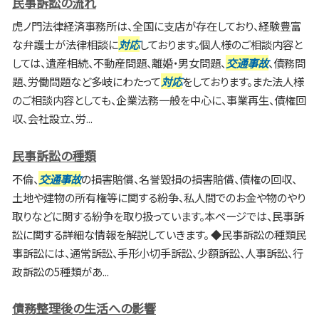
民事訴訟の流れ
虎ノ門法律経済事務所は、全国に支店が存在しており、経験豊富
な弁護士が法律相談に
対応
しております。個人様のご相談内容と
しては、遺産相続、不動産問題、離婚・男女問題、
交通事故
、債務問
題、労働問題など多岐にわたって
対応
をしております。また法人様
のご相談内容としても、企業法務一般を中心に、事業再生、債権回
収、会社設立、労...
民事訴訟の種類
不倫、
交通事故
の損害賠償、名誉毀損の損害賠償、債権の回収、
土地や建物の所有権等に関する紛争、私人間でのお金や物のやり
取りなどに関する紛争を取り扱っています。本ページでは、民事訴
訟に関する詳細な情報を解説していきます。 ◆民事訴訟の種類民
事訴訟には、通常訴訟、手形小切手訴訟、少額訴訟、人事訴訟、行
政訴訟の5種類があ...
債務整理後の生活への影響