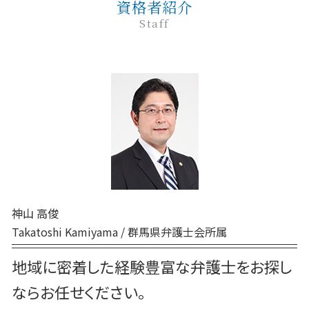
自己破産 条件
家事事件 調停
資格者紹介
民事調停 デメリット
前橋 債務
企業法務 目的
刑事事件 申立
家事事件 調停前置主義
Staff
民事訴訟 種類
高崎 家事
懲戒解雇 無断欠勤
刑事事件 種類
裁判所 家事事件 手続
民事調停
前橋 家事
企業法務 役割 弁護士
刑事事件 本人訴訟
家事事件 費用
民事訴訟 流れ
前橋 相続
企業法務 重要性
刑事事件 流れ 期間
調停 申立 家事事件
民事調停 弁護士なし
高崎 交通事故
刑事事件 裁判 流れ
家事事件 特別抗告
交通事故 弁護士 前橋
刑事事件 弁護士 費用
家事事件 調停前置
高崎 刑事
刑事事件 相談 窓口
家事事件 調書
前橋 企業法務
刑事事件 示談
家事事件 即時抗告 流れ
前橋 離婚
刑事事件 民事事件 違い
家事事件 手続 流れ
高崎 弁護士
刑事事件 罰金 払えない
高崎 離婚
刑事事件 問題点
神山 高俊
弁護士 相続 前橋
刑事事件 罪 種類
Takatoshi Kamiyama / 群馬県弁護士会所属
前橋 民事
高崎 債務
地域に密着した経験豊富な弁護士をお探し
高崎 企業法務
ならお任せください。