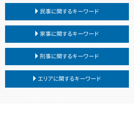
相続 あとから借金
債務 任意整理とは
離婚裁判 期間
交通事故慰謝料 弁護士
企業法務とは 弁護士
相続 遺産分割協議書
債務整理後 影響
民事に関するキーワード
離婚 協議書
交通事故 訴訟
企業法務 弁護士
相続 遺留分
任意整理 個人再生 違い
離婚 共有財産
交通事故 相手 ごねる
企業法務
相続 会ったこともない
小規模個人再生 債務 額
離婚 教育費
民事 訴え方
交通事故 強い 弁護士
紛争対応
家事に関するキーワード
相続 遺言
個人再生 弁護士
離婚 慰謝料 浮気
民事 金銭トラブル
交通事故 過失割合 自己負担
パワーハラスメント 定義
相続 受け取り方
任意整理
離婚 種類
民事 訴えられたら
交通事故 慰謝料 通院日数
予防法務 弁護士
相続 遺言書 書き方
債務整理
家事事件 調停 審判
離婚 養育費 公正証書
民事 流れ
刑事に関するキーワード
交通事故 慰謝料 通院 6ヶ月
企業法務 中小企業
相続 遺言なし
奨学金 個人再生
家事事件 判决
離婚調停 流れ
民事 刑事 違い
交通事故 訴えられた
紛争対応 弁護士
相続 いつまで
債務整理 弁護士
家事事件 取下げ書
離婚 子供 苗字
民事調停 流れ
交通事故 供述調書 食い違い
退職勧奨 解雇 違い
刑事事件 流れ
相続 問題
任意整理 弁護士
家事事件 流れ
エリアに関するキーワード
離婚 公正証書
民事 犯罪
交通事故 後遺障害認定 期間
予防法務
刑事事件 流れ 示談
個人再生
家事事件 内容
離婚 裁判 流れ
民事 棄却
交通事故 むちうち 慰謝料
企業法務 予防法務
巻き込まれる 刑事事件
自己破産 期間
家事事件 とは
離婚 相手が拒否
民事 訴えた側
前橋 弁護士
交通事故 過失割合 納得いかない
企業法務 調査
刑事事件 時効
債務
非訟事件 家事事件
離婚 口約束 効力
民事 訴える方法
高崎 相続
企業法務 会社
刑事事件 弁護士
債務整理 ブラックリスト
家事事件 審判
離婚 決めること
民事 強い 弁護士
交通事故 弁護士 高崎
企業法務 法律事務所
刑事事件 弁護士費用 払えない
任意整理 個人再生
家事事件 不服申立て
離婚 文書 公正証書
民事 トラブル 相談
弁護士 相続 高崎
契約書 リーガルチェック
刑事事件 前 示談
債務 任意整理
家事事件 調停 書式
民事 起訴
前橋 交通事故
弁護士 企業法務 メリット
刑事事件 無罪