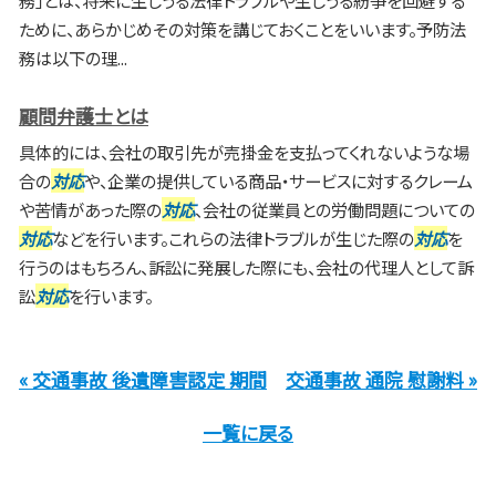
務」とは、将来に生じうる法律トラブルや生じうる紛争を回避する
ために、あらかじめその対策を講じておくことをいいます。予防法
務は以下の理...
顧問弁護士とは
具体的には、会社の取引先が売掛金を支払ってくれないような場
合の
対応
や、企業の提供している商品・サービスに対するクレーム
や苦情があった際の
対応
、会社の従業員との労働問題についての
対応
などを行います。これらの法律トラブルが生じた際の
対応
を
行うのはもちろん、訴訟に発展した際にも、会社の代理人として訴
訟
対応
を行います。
« 交通事故 後遺障害認定 期間
交通事故 通院 慰謝料 »
一覧に戻る