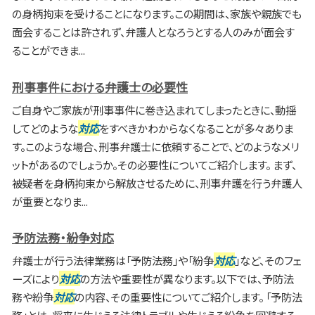
の身柄拘束を受けることになります。この期間は、家族や親族でも
面会することは許されず、弁護人となろうとする人のみが面会す
ることができま...
刑事事件における弁護士の必要性
ご自身やご家族が刑事事件に巻き込まれてしまったときに、動揺
してどのような
対応
をすべきかわからなくなることが多々ありま
す。このような場合、刑事弁護士に依頼することで、どのようなメリ
ットがあるのでしょうか。その必要性についてご紹介します。 まず、
被疑者を身柄拘束から解放させるために、刑事弁護を行う弁護人
が重要となりま...
予防法務・紛争対応
弁護士が行う法律業務は「予防法務」や「紛争
対応
」など、そのフェ
ーズにより
対応
の方法や重要性が異なります。以下では、予防法
務や紛争
対応
の内容、その重要性についてご紹介します。 「予防法