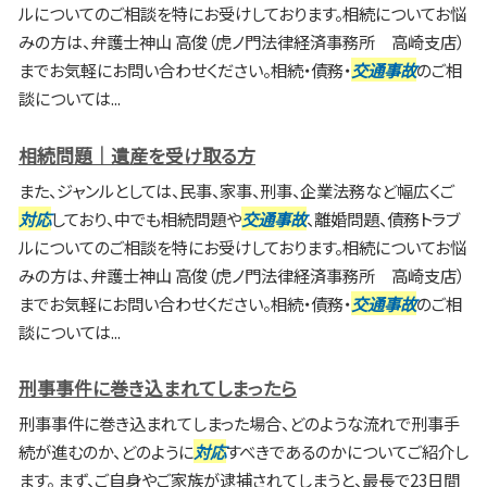
ルについてのご相談を特にお受けしております。相続についてお悩
みの方は、弁護士神山 高俊（虎ノ門法律経済事務所 高崎支店）
までお気軽にお問い合わせください。相続・債務・
交通事故
のご相
談については...
相続問題｜遺産を受け取る方
また、ジャンルとしては、民事、家事、刑事、企業法務など幅広くご
対応
しており、中でも相続問題や
交通事故
、離婚問題、債務トラブ
ルについてのご相談を特にお受けしております。相続についてお悩
みの方は、弁護士神山 高俊（虎ノ門法律経済事務所 高崎支店）
までお気軽にお問い合わせください。相続・債務・
交通事故
のご相
談については...
刑事事件に巻き込まれてしまったら
刑事事件に巻き込まれてしまった場合、どのような流れで刑事手
続が進むのか、どのように
対応
すべきであるのかについてご紹介し
ます。 まず、ご自身やご家族が逮捕されてしまうと、最長で23日間