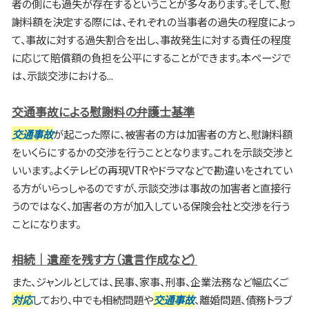
者の側にも過失が存在するということが多々あります。そして、慰
謝料額を決定する際には、それぞれの当事者の過失の程度によっ
て、事故に対する過失割合を出し、事故発生に対する責任の程度
に応じて賠償額の負担を公平にすることができます。本ページで
は、示談交渉における...
交通事故による慰謝料の弁護士基準
交通事故
が起こった際に、被害者の方は加害者の方と、慰謝料額
をいくらにするかの交渉を行うこととなります。これを示談交渉と
いいます。よくテレビの再現VTRやドラマなどで勘違いをされてい
る方がいらっしゃるのですが、示談交渉は事故の加害者と直接行
うのではなく、加害者の方が加入している保険会社と交渉を行う
ことになります。
相続｜遺産を残す方（遺言作成など）
また、ジャンルとしては、民事、家事、刑事、企業法務など幅広くご
対応
しており、中でも相続問題や
交通事故
、離婚問題、債務トラブ