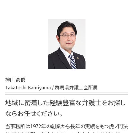
紛争対応 弁護士
巻き込まれる 刑事事件
家事事件 解決
民事 トラブル 相談
高崎 刑事
企業法務 顧問弁護士
刑事事件 弁護士 費用
家事事件 調停前置
民事 訴えられたら
弁護士 相続 高崎
予防法務 弁護士
刑事事件 流れ 期間
非訟事件 家事事件
民事 金銭トラブル
前橋 弁護士
刑事事件 弁護士費用 払えない
調停 申立 家事事件
高崎 民事
刑事事件 流れ 示談
家事事件 手続 流れ
高崎 債務
刑事事件 流れ
家事事件 特別抗告
前橋 相続
刑事事件 弁護士
家事事件 流れ
交通事故 弁護士 高崎
刑事事件 民事事件 違い
家事事件 調停 審判
前橋 交通事故
刑事事件 示談
高崎 企業法務
刑事事件 申立
神山 高俊
高崎 相続
刑事事件 時効
Takatoshi Kamiyama / 群馬県弁護士会所属
交通事故 弁護士 前橋
前橋 企業法務
地域に密着した経験豊富な弁護士をお探し
高崎 家事
ならお任せください。
当事務所は1972年の創業から長年の実績をもつ虎ノ門法