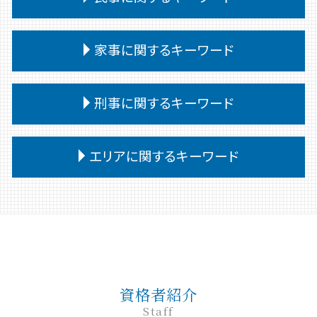
交通事故 被害者
予防法務
法定相続人 範囲
債務 義務
離婚 決めること
交通事故 慰謝料 通院 6ヶ月
契約書 リーガルチェック
相続 あとから借金
任意整理
離婚 共有財産
民事 訴え方
交通事故 後遺障害認定 期間
弁護士 企業法務 メリット
家事に関するキーワード
相続
債務 任意整理
離婚 教育費
民事訴訟 流れ
交通事故 慰謝料 通院日数
企業法務 問題点
相続放棄 デメリット
個人再生 弁護士
離婚 協議書
民事 流れ
交通事故 むちうち 慰謝料
企業法務 弁護士
相続 受け取り方
小規模個人再生 債務 額
家事事件 即時抗告 流れ
離婚調停
民事 強い 弁護士
刑事に関するキーワード
交通事故 強い 弁護士
企業法務とは 弁護士
相続 譲渡
個人再生
家事事件 判决
離婚 慰謝料 浮気
民事 刑事 違い
交通事故 過失割合 自己負担
企業法務 法律事務所
相続 会ったこともない
奨学金 個人再生
家事事件 費用
離婚 口約束 効力
民事 棄却
交通事故 対応
企業法務 会社
刑事事件 相談 窓口
相続 遺言書 書き方
債務整理 弁護士
家事事件 調書
エリアに関するキーワード
離婚裁判 期間
民事調停 流れ
交通事故 過失割合 10対0
企業法務 法律
刑事事件 本人訴訟
債務整理 デメリット
家事事件 審判
離婚 弁護士
民事 訴える方法
交通事故慰謝料 弁護士
企業法務 弁護士事務所
刑事事件 種類
任意整理 個人再生
家事事件 調停前置主義
離婚調停 流れ
民事調停
高崎 離婚
交通事故 被害者 慰謝料
企業法務 目的
刑事事件 罪 種類
債務
家事事件 内容
親権 父親 勝ち取る
民事訴訟 種類
高崎 弁護士
企業法務 予防法務
刑事事件 裁判 流れ
自己破産 条件
家事事件 取下げ書
離婚 公正証書
民事 起訴
前橋 家事
懲戒解雇 無断欠勤
刑事事件 無罪
自己破産 期間
家事事件 とは
離婚 親権
民事調停 弁護士なし
前橋 債務
企業法務 役割 弁護士
刑事事件 罰金 払えない
債務整理 ブラックリスト
裁判所 家事事件 手続
民事 犯罪
前橋 離婚
顧問弁護士
刑事事件 前 示談
債務 任意整理とは
家事事件 調停 書式
資格者紹介
民事 訴えた側
高崎 交通事故
退職勧奨 解雇 違い
刑事事件 問題点
家事事件 不服申立て
Staff
民事調停 デメリット
弁護士 相続 前橋