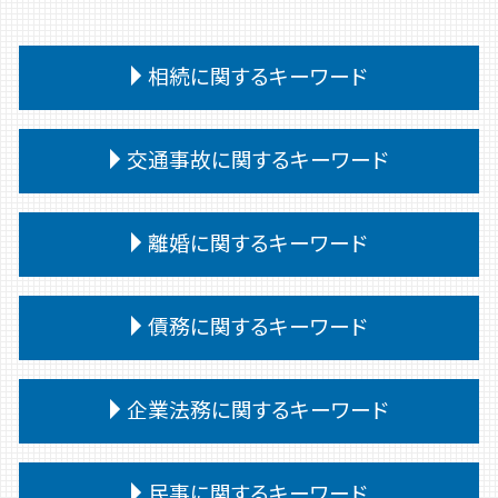
相続に関するキーワード
相続 遺言
交通事故に関するキーワード
遺留分侵害額請求 時効
相続 遺言書がある場合
交通事故 治療費 過失割合
相続 問題
離婚に関するキーワード
交通事故 過失割合 納得いかない
相続 争い
交通事故 供述調書 食い違い
相続 遺言 遺留分
離婚 子なし
交通事故 通院 慰謝料
債務に関するキーワード
相続 遺留分
離婚 相手が拒否
交通事故 代車費用 過失割合
特別受益 持ち戻し
親権 決め方
交通事故 相手 ごねる
相続放棄 手続き
債務整理
離婚 子供
企業法務に関するキーワード
交通事故 相手 無保険
相続人 連絡取れない
債務整理後 影響
離婚調停 弁護士
交通事故 訴えられた
相続 遺言なし
任意整理 個人再生 違い
離婚 裁判 流れ
交通事故 訴訟
企業法務 調査
相続 いつまで
任意整理 弁護士
民事に関するキーワード
離婚 文書 公正証書