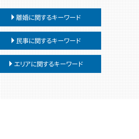
離婚に関するキーワード
離婚 協議書
民事に関するキーワード
離婚 決めること
離婚 親権
民事 金銭トラブル
離婚 裁判
エリアに関するキーワード
民事調停 弁護士なし
離婚裁判 期間
民事 訴え方
離婚 子供 苗字
高崎 家事
民事調停 流れ
離婚 共有財産
前橋 交通事故
民事訴訟 流れ
離婚 養育費 公正証書
前橋 民事
民事 訴えられたら
親権 決め方
前橋 刑事
民事調停
離婚 口約束 効力
高崎 相続
民事 トラブル 相談
離婚 教育費
前橋 離婚
民事 強い 弁護士
離婚 子供
高崎 債務
民事 棄却