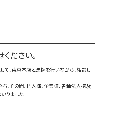
離婚 相手が拒否
高崎 刑事
民事 刑事 違い
離婚調停 弁護士
交通事故 弁護士 前橋
民事調停 デメリット
離婚調停
弁護士 相続 高崎
民事 起訴
離婚 公正証書
高崎 交通事故
民事 訴える方法
離婚 子なし
高崎 弁護士
民事 流れ
離婚調停 流れ
前橋 企業法務
民事 犯罪
離婚 裁判 流れ
高崎 離婚
ください。
民事訴訟 種類
離婚 公正証書 費用
前橋 相続
民事 訴えた側
高崎 民事
して、東京本店と連携を行いながら、相談し
前橋 家事
前橋 債務
経ち、その間、個人様、企業様、各種法人様及
弁護士 相続 前橋
いりました。
高崎 企業法務