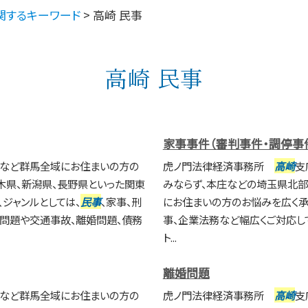
関するキーワード
>
高崎 民事
高崎 民事
家事事件（審判事件・調停事
橋など群馬全域にお住まいの方の
虎ノ門法律経済事務所
高崎
支
木県、新潟県、長野県といった関東
みならず、本庄などの埼玉県北部
ジャンルとしては、
民事
、家事、刑
にお住まいの方のお悩みを広く承っ
続問題や交通事故、離婚問題、債務
事、企業法務など幅広くご対応し
ト...
離婚問題
橋など群馬全域にお住まいの方の
虎ノ門法律経済事務所
高崎
支