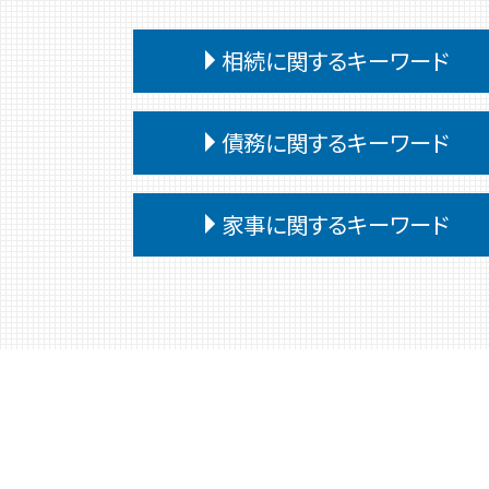
相続に関するキーワード
相続 遺言
債務に関するキーワード
相続 遺言書がある場合
相続 遺産分割協議書
債務整理
相続 会ったこともない
家事に関するキーワード
債務
遺留分侵害額請求 時効
任意整理 個人再生
公正証書遺言 遺留分
家事事件 調停 書式
債務整理後 影響
相続
裁判所 家事事件 手続
奨学金 個人再生
相続 遺留分 兄弟
家事事件 流れ
任意整理 個人再生 違い
相続 いつまで
家事事件 調書
債務 義務
相続放棄 手続き
家事事件 調停前置主義
債務 任意整理
相続 遺言書 書き方
家事事件 手続 流れ
任意整理 弁護士
特別受益 持ち戻し
非訟事件 家事事件
任意整理