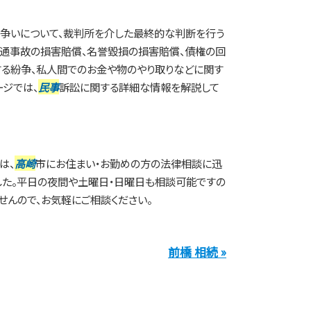
た争いについて、裁判所を介した最終的な判断を行う
交通事故の損害賠償、名誉毀損の損害賠償、債権の回
る紛争、私人間でのお金や物のやり取りなどに関す
ージでは、
民事
訴訟に関する詳細な情報を解説して
は、
高崎
市にお住まい・お勤めの方の法律相談に迅
した。平日の夜間や土曜日・日曜日も相談可能ですの
せんので、お気軽にご相談ください。
前橋 相続 »