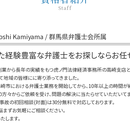
交通事故 訴えられた
刑事事件 相談 窓口
企業法務 法律
Staff
交通事故 過失割合 自己負担
刑事事件 本人訴訟
企業法務 重要性
交通事故 対応
刑事事件 裁判 流れ
企業法務 目的
交通事故 強い 弁護士
刑事事件 弁護士
企業法務
交通事故 後遺障害認定 期間
toshi Kamiyama / 群馬県弁護士会所属
刑事事件 弁護士 費用
紛争対応 弁護士
交通事故 被害者
巻き込まれる 刑事事件
顧問弁護士
交通事故 被害者 慰謝料
刑事事件 流れ 示談
た経験豊富な弁護士をお探しならお任せ
企業法務 問題点
交通事故 通院 慰謝料
刑事事件 罪 種類
予防法務
刑事事件 示談
の創業から長年の実績をもつ虎ノ門法律経済事務所の高崎支店と
企業法務 予防法務
刑事事件 問題点
て地域の皆様にに寄り添ってきました。
パワーハラスメント 定義
刑事事件 流れ 期間
高崎市における弁護士業務を開始してから、10年以上の時間が
刑事事件 流れ
の方々からご依頼を受け、問題の解決に当たらせていただいてま
刑事事件 罰金 払えない
事故の初回相談(対面)は30分無料で対応しております。
悩まずお気軽にご相談ください。
たします。