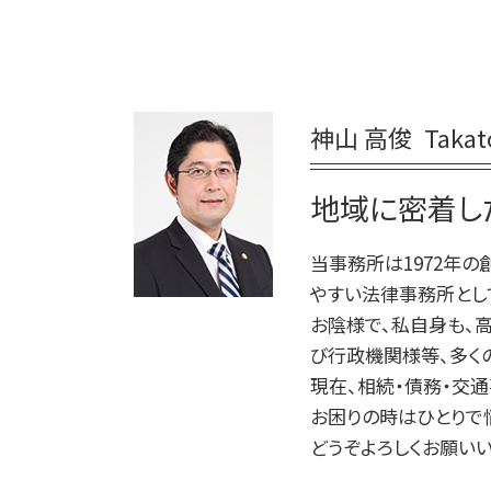
相続放棄 デメリット
家事事件 特別抗告
個人再生
相続 あとから借金
家事事件 不服申立て
小規模個人再生 債務 額
相続 争い
家事事件 審判
債務 任意整理とは
相続放棄手続き 生前
家事事件 即時抗告 流れ
債務整理 ブラックリスト
相続 受け取らない
神山 高俊
Taka
家事事件 調停 審判
自己破産 期間
相続 遺言なし
家事事件 とは
債務整理 弁護士
法定相続人 範囲
家事事件 解決
地域に密着し
債務整理 デメリット
相続 問題
家事事件 費用
自己破産 条件
家事事件 調停
当事務所は1972年
個人再生 弁護士
調停 申立 家事事件
やすい法律事務所とし
家事事件 判决
お陰様で、私自身も、
家事事件 内容
び行政機関様等、多く
家事事件 取下げ書
現在、相続・債務・交通
お困りの時はひとりで
どうぞよろしくお願いい