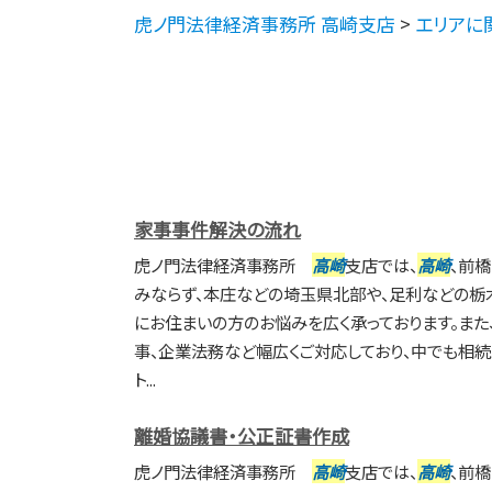
虎ノ門法律経済事務所 高崎支店
>
エリアに
家事事件解決の流れ
虎ノ門法律経済事務所
高崎
支店では、
高崎
、前
みならず、本庄などの埼玉県北部や、足利などの栃
にお住まいの方のお悩みを広く承っております。また、
事、企業法務など幅広くご対応しており、中でも相
ト...
離婚協議書・公正証書作成
虎ノ門法律経済事務所
高崎
支店では、
高崎
、前