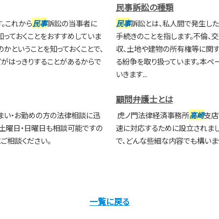
民事訴訟の種類
。これから
民事
訴訟の当事者に
民事
訴訟とは、私人間で発生し
知っておくことをおすすめしていま
手続きのことを指します。不倫、
のかということを知っておくことで、
収、土地や建物の所有権等に関す
がはっきりすることがあるからで
る紛争を取り扱っています。本ペ
いきます...
顧問弁護士とは
まい・お勤めの方の法律相談に迅
虎ノ門法律経済事務所
高崎
支店
土曜日・日曜日も相談可能ですの
速に対応するために設立されま
ご相談ください。
で、どんな些細な内容でも構いま
一覧に戻る