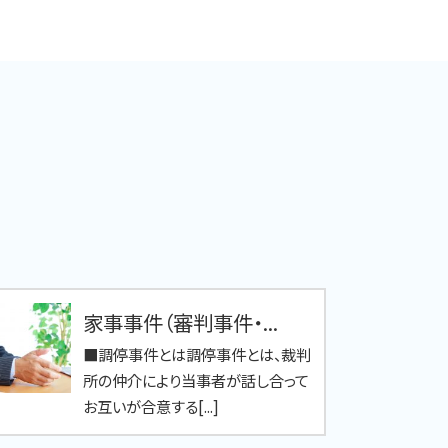
家事事件（審判事件・...
■調停事件とは調停事件とは、裁判
所の仲介により当事者が話し合って
お互いが合意する[...]