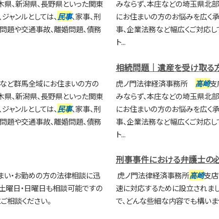
木県、新潟県、長野県といった関東
みならず、本庄などの埼玉県北部
ジャンルとしては、
民事
、家事、刑
にお住まいの方のお悩みを広く承っ
続問題や交通事故、離婚問題、債務
事、企業法務など幅広くご対応し
ト...
相続問題｜遺産を受け取る
橋など群馬全域にお住まいの方の
虎ノ門法律経済事務所
高崎
支
木県、新潟県、長野県といった関東
みならず、本庄などの埼玉県北部
ジャンルとしては、
民事
、家事、刑
にお住まいの方のお悩みを広く承っ
続問題や交通事故、離婚問題、債務
事、企業法務など幅広くご対応し
ト...
刑事事件における弁護士の
まい・お勤めの方の法律相談に迅
虎ノ門法律経済事務所
高崎
支店
土曜日・日曜日も相談可能ですの
速に対応するために設立されま
ご相談ください。
で、どんな些細な内容でも構いま