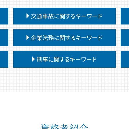
交通事故に関するキーワード
交通事故 慰謝料 通院 6ヶ月
企業法務に関するキーワード
交通事故 代車費用 過失割合
交通事故 供述調書 食い違い
企業法務 法律事務所
交通事故 治療費 過失割合
刑事に関するキーワード
退職勧奨 解雇 違い
交通事故 慰謝料 通院日数
企業法務 顧問弁護士
交通事故 相手 無保険
刑事事件 前 示談
企業法務 中小企業
交通事故 相手 ごねる
刑事事件 時効
企業法務 弁護士
交通事故 過失割合 10対0
刑事事件 無罪
弁護士 企業法務 メリット
交通事故慰謝料 弁護士
刑事事件 申立
企業法務 役割 弁護士
交通事故 訴訟
刑事事件 弁護士費用 払えない
企業法務 会社
交通事故 過失割合 納得いかない
刑事事件 民事事件 違い
企業法務 弁護士事務所
交通事故 むちうち 慰謝料
刑事事件 種類
資格者紹介
予防法務 弁護士