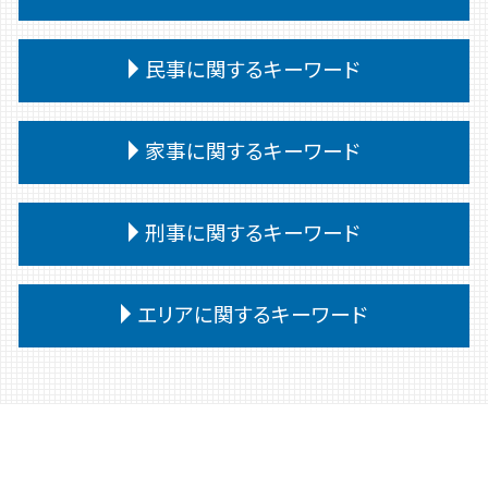
離婚 教育費
交通事故 被害者
相続
個人再生
離婚 決めること
交通事故 訴えられた
パワーハラスメント 定義
遺留分侵害額請求 時効
債務 任意整理とは
民事に関するキーワード
離婚 子なし
交通事故 むちうち 慰謝料
企業法務 会社
相続放棄 手続き
債務整理 弁護士
親権 父親 勝ち取る
交通事故 後遺障害認定 期間
企業法務 重要性
相続 遺産分割協議書
自己破産 期間
離婚 裁判 流れ
民事 訴える方法
交通事故 慰謝料 通院 6ヶ月
企業法務 目的
家事に関するキーワード
相続 争い
債務 義務
離婚 相手が拒否
民事 起訴
交通事故 過失割合 自己負担
企業法務 役割 弁護士
相続 譲渡
自己破産 条件
離婚 養育費 公正証書
民事 強い 弁護士
交通事故 相手 ごねる
企業法務
相続 遺言書がある場合
任意整理 個人再生 違い
調停 申立 家事事件
離婚 共有財産
民事 金銭トラブル
刑事に関するキーワード
交通事故 対応
企業法務 弁護士事務所
相続 会ったこともない
奨学金 個人再生
家事事件 即時抗告 流れ
離婚 親権
民事調停 デメリット
交通事故 慰謝料 通院日数
懲戒解雇 無断欠勤
相続 受け取り方
債務整理 デメリット
家事事件 判决
離婚 公正証書 費用
民事 流れ
交通事故 強い 弁護士
顧問弁護士
刑事事件 申立
相続人 連絡取れない
任意整理
家事事件 不服申立て
エリアに関するキーワード
親権 決め方
民事調停
交通事故 相手 無保険
予防法務
刑事事件 罰金 払えない
債務
家事事件 審判
離婚 裁判
民事 刑事 違い
交通事故 過失割合 10対0
企業法務 法律事務所
刑事事件 流れ
債務整理
家事事件 調停前置
離婚 種類
民事 訴え方
前橋 民事
交通事故 被害者 慰謝料
予防法務 弁護士
刑事事件 弁護士 費用
債務 任意整理
家事事件 調停
離婚 公正証書
民事 訴えられたら
高崎 交通事故
企業法務とは 弁護士
刑事事件 弁護士費用 払えない
債務整理 ブラックリスト
家事事件 調書
離婚 文書 公正証書
民事調停 弁護士なし
前橋 企業法務
企業法務 中小企業
刑事事件 時効
任意整理 個人再生
家事事件 内容
離婚 協議書
民事 トラブル 相談
高崎 刑事
契約書 リーガルチェック
刑事事件 問題点
個人再生 弁護士