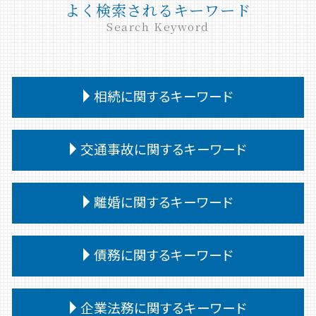
よく検索されるキーワード
Search Keyword
相続に関するキーワード
法定相続人 範囲
交通事故に関するキーワード
相続 遺言
相続 いつまで
交通事故 治療費 過失割合
相続 問題
離婚に関するキーワード
交通事故 訴訟
相続放棄 デメリット
交通事故 通院 慰謝料
相続 遺言なし
離婚調停
交通事故 供述調書 食い違い
債務に関するキーワード
特別受益 持ち戻し
離婚 子供
交通事故 過失割合 納得いかない
公正証書遺言 遺留分
離婚 弁護士
交通事故 代車費用 過失割合
相続 受け取らない
債務整理後 影響
離婚裁判 期間
企業法務に関するキーワード
交通事故慰謝料 弁護士
相続 あとから借金
小規模個人再生 債務 額