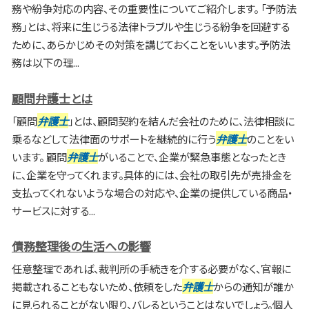
務や紛争対応の内容、その重要性についてご紹介します。 「予防法
務」とは、将来に生じうる法律トラブルや生じうる紛争を回避する
ために、あらかじめその対策を講じておくことをいいます。予防法
務は以下の理...
顧問弁護士とは
「顧問
弁護士
」とは、顧問契約を結んだ会社のために、法律相談に
乗るなどして法律面のサポートを継続的に行う
弁護士
のことをい
います。 顧問
弁護士
がいることで、企業が緊急事態となったとき
に、企業を守ってくれます。具体的には、会社の取引先が売掛金を
支払ってくれないような場合の対応や、企業の提供している商品・
サービスに対する...
債務整理後の生活への影響
任意整理であれば、裁判所の手続きを介する必要がなく、官報に
掲載されることもないため、依頼をした
弁護士
からの通知が誰か
に見られることがない限り、バレるということはないでしょう。個人