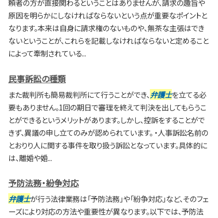
頼者の方が直接関わるということはありませんが、請求の趣旨や
原因を明らかにしなければならないという点が重要なポイントと
なります。本来は自身に請求権のないものや、無茶な主張はでき
ないということが、これらを記載しなければならないと定めること
によって牽制されている...
民事訴訟の種類
また裁判所も簡易裁判所にて行うことができ、
弁護士
を立てる必
要もありません。1回の期日で審理を終えて判決を出してもらうこ
とができるというメリットがあります。しかし、控訴をすることがで
きず、異議の申し立てのみが認められています。 ・人事訴訟名前の
とおりり人に関する事件を取り扱う訴訟となっています。具体的に
は、離婚や婚...
予防法務・紛争対応
弁護士
が行う法律業務は「予防法務」や「紛争対応」など、そのフェ
ーズにより対応の方法や重要性が異なります。以下では、予防法