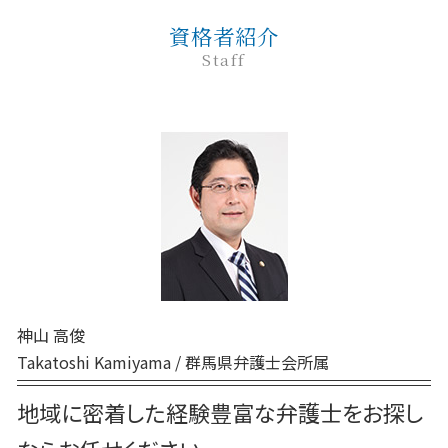
家事事件 解決
民事訴訟 流れ
前橋 家事
紛争対応
刑事事件 弁護士
任意整理 弁護士
家事事件 費用
資格者紹介
民事 棄却
高崎 弁護士
企業法務 法律
巻き込まれる 刑事事件
家事事件 調停 審判
Staff
民事訴訟 種類
前橋 離婚
企業法務 予防法務
刑事事件 流れ 示談
非訟事件 家事事件
民事 犯罪
高崎 企業法務
紛争対応 弁護士
刑事事件 前 示談
家事事件 流れ
民事調停 流れ
高崎 民事
企業法務 顧問弁護士
刑事事件 罪 種類
家事事件 とは
民事 訴えた側
前橋 相続
刑事事件 相談 窓口
裁判所 家事事件 手続
高崎 相続
刑事事件 裁判 流れ
家事事件 取下げ書
前橋 交通事故
刑事事件 示談
家事事件 調停 書式
交通事故 弁護士 前橋
刑事事件 種類
家事事件 特別抗告
高崎 離婚
刑事事件 本人訴訟
家事事件 手続 流れ
前橋 債務
刑事事件 民事事件 違い
弁護士 相続 前橋
刑事事件 無罪
神山 高俊
高崎 家事
刑事事件 流れ 期間
Takatoshi Kamiyama / 群馬県弁護士会所属
弁護士 相続 高崎
前橋 弁護士
地域に密着した経験豊富な弁護士をお探し
高崎 債務