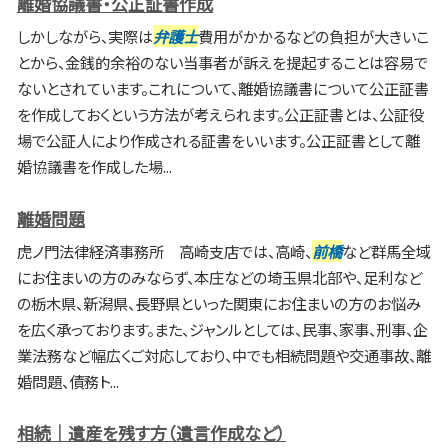
離婚協議書・公正証書作成
しかしながら、実際は
弁護士
費用がかかるなどの負担が大きいこ
とから、金銭的余裕のない当事者が訴えを提起することは容易で
ないとされています。これについて、離婚協議書について公正証書
を作成しておくという方法が考えられます。公正証書とは、公証役
場で公証人により作成される証書をいいます。公正証書として離
婚協議書を作成した場...
離婚問題
虎ノ門法律経済事務所 高崎支店では、高崎、
前橋
など群馬全域
にお住まいの方のみならず、本庄などの埼玉県北部や、足利など
の栃木県、新潟県、長野県といった関東にお住まいの方のお悩み
を広く承っております。また、ジャンルとしては、民事、家事、刑事、企
業法務など幅広くご対応しており、中でも相続問題や交通事故、離
婚問題、債務ト...
相続｜遺産を残す方（遺言作成など）