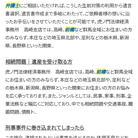
弁護士
にご相談いただければ、こうした生前対策の利用から遺言
書選択、遺言書作成まで多岐にわたって、ご依頼者様の想いに沿
ったお手伝いをさせていただくことが可能です。 虎ノ門法律経済
事務所 高崎支店では、高崎、
前橋
など群馬全域にお住まいの方
のみならず、本庄などの埼玉県北部や、足利などの栃木県、新潟
県、長野県といった関東...
相続問題｜遺産を受け取る方
虎ノ門法律経済事務所 高崎支店では、高崎、
前橋
など群馬全域
にお住まいの方のみならず、本庄などの埼玉県北部や、足利など
の栃木県、新潟県、長野県といった関東にお住まいの方のお悩み
を広く承っております。また、ジャンルとしては、民事、家事、刑事、企
業法務など幅広くご対応しており、中でも相続問題や交通事故、離
婚問題、債務ト...
刑事事件に巻き込まれてしまったら
この場合、逮捕されたという事実を述べるのか、体調不良などを