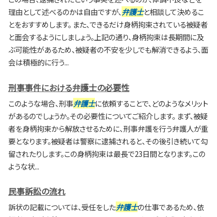
理由として述べるのかは自由ですが、
弁護士
と相談して決めるこ
とをおすすめします。 また、できるだけ身柄拘束されている被疑者
と面会するようにしましょう。上記の通り、身柄拘束は長期間に及
ぶ可能性があるため、被疑者の不安を少しでも解消できるよう、面
会は積極的に行う...
刑事事件における弁護士の必要性
このような場合、刑事
弁護士
に依頼することで、どのようなメリット
があるのでしょうか。その必要性についてご紹介します。 まず、被疑
者を身柄拘束から解放させるために、刑事弁護を行う弁護人が重
要となります。被疑者は警察に逮捕されると、その後引き続いて勾
留されたりします。この身柄拘束は最長で23日間となります。この
ような状...
民事訴訟の流れ
訴状の記載については、受任をした
弁護士
の仕事であるため、依