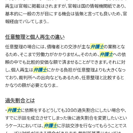
再生は官報に掲載はされますが、官報は国の情報機関紙であり、
基本的に一般の方が目にする機会は皆無と言っても良いため、官
報経由でバレてしまう...
任意整理と個人再生の違い
任意整理の場合には、債権者との交渉が主な
弁護士
の業務とな
るため、そこまで労働力がかかりません。そのため、
弁護士
への依
頼の中でも比較的安価な額で済ませることができます。それに対
し、個人再生は
弁護士
にかかる負担が任意整理よりも大きくなっ
ており、裁判所への出向などもあるため、任意整理と比較すると
かなりの額が必要となりま...
過失割合とは
・
弁護士
に依頼をするどうしても10:0の過失割合にしたい場合や、
すでに示談を成立させてしまった後に過失割合を変更したいとい
うケースにおいては、
弁護士
に示談交渉を行なってもらうことでス