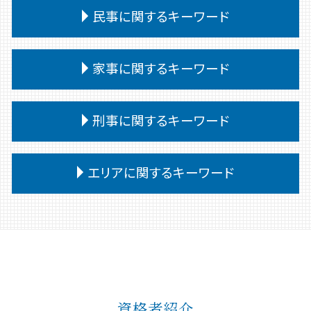
交通事故 治療費 過失割合
企業法務 問題点
遺留分侵害額請求 時効
自己破産 条件
民事に関するキーワード
離婚 裁判
交通事故 訴訟
企業法務
相続放棄手続き 生前
任意整理 個人再生 違い
離婚 口約束 効力
交通事故 後遺障害認定 期間
顧問弁護士
相続 争い
任意整理 個人再生
離婚 子供
民事調停 流れ
交通事故 被害者
企業法務とは 弁護士
家事に関するキーワード
法定相続人 範囲
債務 任意整理とは
離婚 公正証書
民事訴訟 流れ
交通事故 過失割合 納得いかない
パワーハラスメント 定義
相続放棄 デメリット
債務整理 デメリット
離婚 子供 苗字
民事調停 弁護士なし
交通事故 相手 無保険
企業法務 弁護士事務所
公正証書遺言 遺留分
債務
家事事件 取下げ書
離婚調停
民事 訴え方
刑事に関するキーワード
交通事故 過失割合 自己負担
企業法務 法律事務所
相続放棄 手続き
自己破産 期間
家事事件 即時抗告 流れ
離婚 不動産
民事 刑事 違い
交通事故 対応
企業法務 会社
相続人 連絡取れない
小規模個人再生 債務 額
家事事件 費用
離婚 協議書
民事調停 デメリット
交通事故 慰謝料 通院日数
予防法務
刑事事件 罪 種類
相続 問題
個人再生
家事事件 手続 流れ
エリアに関するキーワード
離婚 養育費 公正証書
民事 犯罪
交通事故 過失割合 10対0
企業法務 調査
刑事事件 弁護士
債務整理 弁護士
調停 申立 家事事件
離婚裁判 期間
民事 流れ
交通事故 むちうち 慰謝料
企業法務 弁護士
刑事事件 流れ 期間
個人再生 弁護士
家事事件 調停前置主義
離婚 弁護士
民事 強い 弁護士
高崎 離婚
交通事故 相手 ごねる
紛争対応 弁護士
刑事事件 時効
債務 義務
家事事件 解決
離婚 公正証書 費用
民事 棄却
高崎 家事
予防法務 弁護士
刑事事件 示談
債務整理後 影響
家事事件 判决
離婚 文書 公正証書
民事 金銭トラブル
高崎 企業法務
企業法務 顧問弁護士
刑事事件 問題点
債務整理 ブラックリスト
家事事件 調停 審判
離婚 慰謝料 浮気
民事 訴えられたら
前橋 企業法務
契約書 リーガルチェック
刑事事件 裁判 流れ
任意整理
家事事件 特別抗告
民事 トラブル 相談
前橋 相続
企業法務 中小企業
巻き込まれる 刑事事件
奨学金 個人再生
家事事件 調停
資格者紹介
民事訴訟 種類
前橋 交通事故