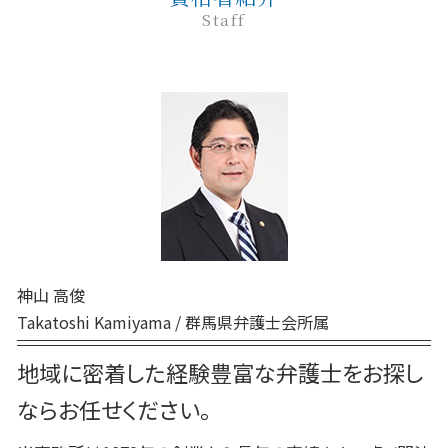
企業法務 目的
刑事事件 弁護士 費用
裁判所 家事事件 手続
Staff
民事調停
弁護士 相続 前橋
退職勧奨 解雇 違い
刑事事件 民事事件 違い
家事事件 調停 書式
民事 起訴
前橋 弁護士
紛争対応
刑事事件 流れ 示談
家事事件 流れ
民事 訴える方法
前橋 離婚
企業法務 法律
刑事事件 罰金 払えない
家事事件 とは
民事 訴えた側
高崎 弁護士
刑事事件 相談 窓口
家事事件 調停前置
交通事故 弁護士 前橋
刑事事件 本人訴訟
家事事件 内容
弁護士 相続 高崎
刑事事件 弁護士費用 払えない
非訟事件 家事事件
前橋 民事
刑事事件 種類
家事事件 調書
交通事故 弁護士 高崎
刑事事件 前 示談
家事事件 不服申立て
高崎 民事
刑事事件 流れ
前橋 刑事
刑事事件 申立
神山 高俊
高崎 交通事故
刑事事件 無罪
Takatoshi Kamiyama / 群馬県弁護士会所属
高崎 相続
前橋 家事
地域に密着した経験豊富な弁護士をお探し
前橋 債務
ならお任せください。