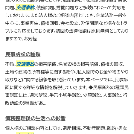
問題、
交通事故
、債務問題、労働問題など多岐にわたって対応を
しております。また法人様のご相談内容としても、企業法務一般を
中心に、事業再生、債権回収、会社設立、労使問題など様々なトラ
ブルに対応をしております。初回の法律相談は原則無料としており
ますので、お気軽...
民事訴訟の種類
不倫、
交通事故
の損害賠償、名誉毀損の損害賠償、債権の回収、
土地や建物の所有権等に関する紛争、私人間でのお金や物のやり
取りなどに関する紛争を取り扱っています。本ページでは、民事訴
訟に関する詳細な情報を解説していきます。 ◆民事訴訟の種類民
事訴訟には、通常訴訟、手形小切手訴訟、少額訴訟、人事訴訟、行
政訴訟の5種類があ...
債務整理後の生活への影響
個人様のご相談内容としては、遺産相続、不動産問題、離婚・男女