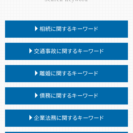
相続に関するキーワード
相続 あとから借金
交通事故に関するキーワード
相続 遺留分 兄弟
相続 遺言なし
交通事故慰謝料 弁護士
相続 遺言書 書き方
離婚に関するキーワード
交通事故 代車費用 過失割合
相続 遺留分
交通事故 供述調書 食い違い
相続 遺言
離婚 決めること
交通事故 被害者 慰謝料
債務に関するキーワード
特別受益 持ち戻し
離婚 種類
交通事故 慰謝料 通院 6ヶ月
相続 遺言 遺留分
親権 決め方
交通事故 通院 慰謝料
相続 受け取らない
債務 任意整理
離婚 裁判 流れ
企業法務に関するキーワード
交通事故 強い 弁護士
相続 遺産分割協議書
任意整理 弁護士
離婚 相手が拒否
交通事故 訴えられた
相続 受け取り方
債務整理
離婚 親権